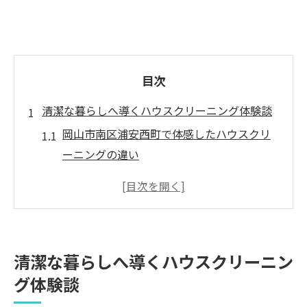
目次
清潔な暮らしへ導くハウスクリーニング体験談
岡山市南区浦安西町で体感したハウスクリ
ーニングの違い
プロフェッショナルによる清掃前後の効果
比較表
利用者が語るハウスクリーニング満足度の
実例集
清潔な暮らしへ導くハウスクリーニン
ハウスクリーニングで叶う快適生活への第
グ体験談
一歩