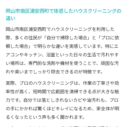
頑固な汚れも解消！体験で得た家事効率ア
ップ術
岡山市南区浦安西町で体感したハウスクリーニングの
違い
エアコン掃除の重要性とサービス活用法
エアコン掃除を怠ると起こるトラブル例
岡山市南区浦安西町でハウスクリーニングを利用した
際、多くの住民が「自分で掃除した場合」と「プロに依
ハウスクリーニングで実現するエアコン長
頼した場合」で明らかな違いを実感しています。特にエ
寿命化
アコンやキッチン、浴室といった日々の生活で汚れやす
岡山市南区浦安西町で人気のエアコンサー
い場所は、専門的な洗剤や機材を使うことで、頑固な汚
ビス比較表
れや臭いまでしっかり除去できるのが特徴です。
プロによるエアコン内部クリーニングの魅
実際、プロのハウスクリーニングは、作業の丁寧さや効
力
率性が高く、短時間で広範囲を清掃できる点が大きな魅
自分で行う掃除とプロ依頼の違いを徹底解
力です。自分では落としきれないカビや油汚れも、プロ
説
の手にかかれば驚くほどキレイになるため、家全体が明
家電や家具も守る清掃方法を深掘り解説
るくなったという声も多く聞かれます。
家電メンテナンスに適したハウスクリーニ