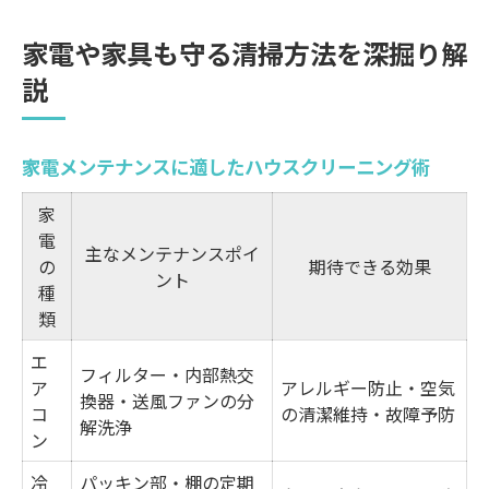
家電や家具も守る清掃方法を深掘り解
説
家電メンテナンスに適したハウスクリーニング術
家
電
主なメンテナンスポイ
の
期待できる効果
ント
種
類
エ
フィルター・内部熱交
ア
アレルギー防止・空気
換器・送風ファンの分
コ
の清潔維持・故障予防
解洗浄
ン
冷
パッキン部・棚の定期