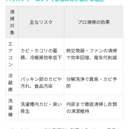
清
掃
主なリスク
プロ清掃の効果
対
象
エ
ア
カビ・ホコリの蓄
熱交換器・ファンの清掃
コ
積、冷暖房効率低下
で効率回復、電気代削減
ン
冷
パッキン部のカビや
分解洗浄で異臭・カビ予
蔵
汚れ、食品汚染
防
庫
洗
洗濯槽内カビ・臭い
内部まで徹底清掃し衣類
濯
発生
の清潔維持
機