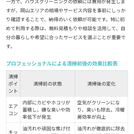
一方で、ハウスクリーニングの依頼には費用が発生しま
ング術
すが、岡山エリアの相場やサービス内容を事前にしっか
プロフェッショナルが実践する家具清掃の
り確認することで、納得のいく依頼が可能です。特に初
コツ
めて利用する際は、無料見積もりや相談を活用して、自
家電・家具別おすすめ清掃方法一覧表
分の暮らしや希望に合ったサービスを選ぶことが重要で
汚れに強い素材と日常ケアのポイント
す。
ハウスクリーニングで家電寿命が延びる理
由
プロフェッショナルによる清掃前後の効果比較表
プロフェッショナル目線で知る快適生活のコツ
清掃
快適空間を作るハウスクリーニング活用法
ポイ
清掃前の状態
清掃後の変化
ント
プロが教える家事効率化の時短テクニック
ハウスクリーニングサービス別メリット比
内部にカビやホコリが
空気がクリーンにな
エア
蓄積し、嫌な臭いや効
り、臭いも除去。冷暖
較表
コン
率低下が発生
房効率が向上
暮らしを変える清掃ルーティンの提案
油汚れや頑固な焦げ付
油汚れが徹底的に除去
プロ目線で考える清潔維持のベストプラク
キッ