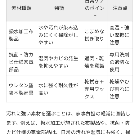
日常ケア
素材種類
特徴
のポイン
注意点
ト
水や汚れが染み込
高温・強
撥水加工布
こまめな
みにくく掃除がし
い摩擦に
製品
拭き取り
やすい
注意
抗菌・防カ
専用洗剤
湿気やカビの発生
通気・乾
ビ仕様家電
の適切な
を抑えやすい
燥を意識
部品
使用
乾拭き＋
乾燥やひ
ウレタン塗
水に強く耐久性が
専用ワッ
び割れに
装木製家具
高い
クス
注意
汚れに強い素材を選ぶことは、家事負担の軽減に直結し
ます。例えば、撥水加工が施された布製品や、抗菌・防
カビ仕様の家電部品は、日常の汚れや湿気にも強く、掃