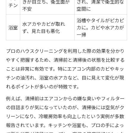
きが目立ち、衛生面が
され、清潔で衛生的な
チン
ティス
不安
空間に
家事負担を減らす掃除サービスの選び方
浴槽やタイルがピカピ
水アカやカビが取れ
ハウスクリーニング選びで重視すべきポイ
浴室
カに。カビや水アカが
ず、見た目も悪化
一掃
ント
岡山市南区浦安西町のサービス内容比較表
プロのハウスクリーニングを利用した際の効果を分かり
忙しい方におすすめの時短清掃オプション
やすく把握するため、清掃前と清掃後の状態を比較する
プロに依頼する際のチェックリスト
ことは非常に有効です。特にエアコン内部のカビやキッ
費用対効果を考えたサービス選定術
チンの油汚れ、浴室の水アカなど、目に見えて変化が現
掃除効果を高めるプロの秘密と実践ポイント
れるポイントが多いのが特徴です。
プロ直伝！ハウスクリーニング効果を最大
例えば、清掃前はエアコンからの嫌な臭いやフィルター
化する方法
の目詰まりが気になっていたのが、清掃後には空気がク
清掃のビフォーアフター比較表で見る成果
リーンになり、冷暖房効率も向上したという実例が多数
専門家が使うおすすめ掃除道具と活用法
報告されています。キッチンや浴室も、プロの手によっ