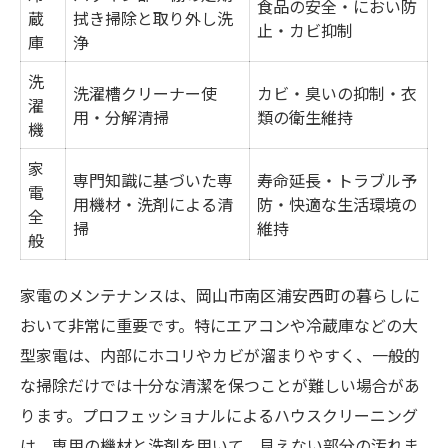
食品の安全・におい防
蔵
拭き掃除と取り外し洗
止・カビ抑制
庫
浄
洗
洗濯槽クリーナー使
カビ・臭いの抑制・衣
濯
用・分解清掃
類の衛生維持
機
家
専門知識に基づいた専
寿命延長・トラブル予
電
用機材・洗剤による清
防・快適な生活環境の
全
掃
維持
般
家電のメンテナンスは、岡山市南区浦安西町の暮らしに
おいて非常に重要です。特にエアコンや冷蔵庫などの大
型家電は、内部にホコリやカビが溜まりやすく、一般的
な掃除だけでは十分な清潔を保つことが難しい場合があ
ります。プロフェッショナルによるハウスクリーニング
は、専用の機材と洗剤を用いて、見えない部分の汚れま