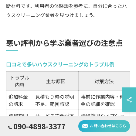
断材料です。利用者の体験談を参考に、自分に合ったハ
ウスクリーニング業者を見つけましょう。
悪い評判から学ぶ業者選びの注意点
口コミで多いハウスクリーニングのトラブル例
トラブル
主な原因
対策方法
内容
追加料金
見積もり時の説明
事前に作業内容・料
の請求
不足、範囲誤認
金の詳細を確認
清掃範囲
サービス説明が不
清掃範囲やオプショ
の誤認
十分
ン有無を文書で確認
090-4898-3377
お問い合わせはこちら
仕上がり
作業品質のバラつ
口コミを参考に信頼