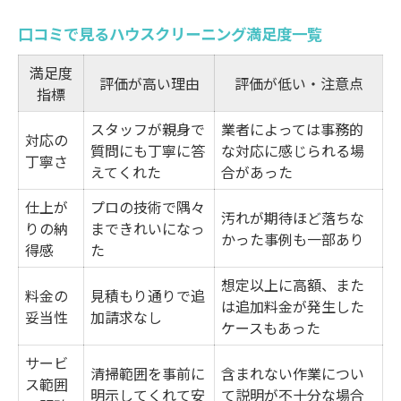
ント
口コミで見るハウスクリーニング満足度一覧
岡山県岡山市南区浦安西町で安心のハウスクリ
ーニング
満足度
評価が高い理由
評価が低い・注意点
信頼できるハウスクリーニング選びのコツ
指標
安心感を得られるサービス対応例まとめ
スタッフが親身で
業者によっては事務的
対応の
質問にも丁寧に答
な対応に感じられる場
岡山市南区浦安西町で好評な対応内容とは
丁寧さ
えてくれた
合があった
ハウスクリーニング依頼時の不安解消ポイ
仕上が
プロの技術で隅々
ント
汚れが期待ほど落ちな
りの納
まできれいになっ
口コミから安心感を得るためのチェック項
かった事例も一部あり
得感
た
目
想定以上に高額、また
料金の
見積もり通りで追
料金と清掃範囲の満足度は口コミで確認
は追加料金が発生した
妥当性
加請求なし
料金相場と清掃範囲の比較早見表
ケースもあった
ハウスクリーニングの料金設定に納得する
サービ
清掃範囲を事前に
含まれない作業につい
ス範囲
ために
明示してくれて安
て説明が不十分な場合