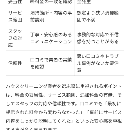
妥当性
終料金の一致を確認
金発生
サービ
清掃箇所・内容の事
想定より狭い清掃範
ス範囲
前説明
囲で不満
スタッ
丁寧・安心感のある
事務的な対応で不信
フの対
コミュニケーション
感を持つことがある
応
悪い口コミやトラブ
口コミで業者の実績
信頼性
ル事例がないか要注
を確認
意
ハウスクリーニング業者を選ぶ際に重視されるポイント
は、料金の妥当性、サービス範囲、追加料金の有無、そ
してスタッフの対応や信頼性です。口コミでも「最初に
提示された料金から変わらなかった」「事前にサービス
内容をしっかり説明してくれた」といった安心感を重視
する声が多く見られます。