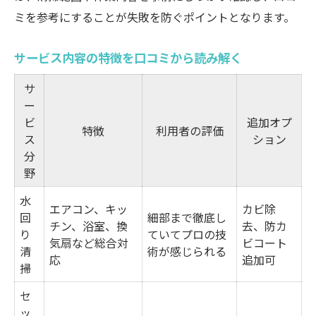
ミを参考にすることが失敗を防ぐポイントとなります。
サービス内容の特徴を口コミから読み解く
サ
ー
ビ
追加オプ
特徴
利用者の評価
ス
ション
分
野
水
エアコン、キッ
カビ除
回
細部まで徹底し
チン、浴室、換
去、防カ
り
ていてプロの技
気扇など総合対
ビコート
清
術が感じられる
応
追加可
掃
セ
ッ