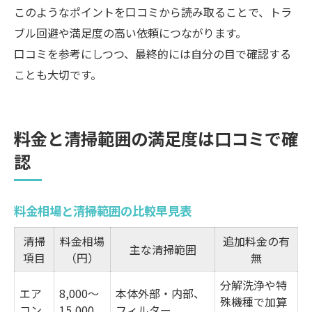
このようなポイントを口コミから読み取ることで、トラ
ブル回避や満足度の高い依頼につながります。
口コミを参考にしつつ、最終的には自分の目で確認する
ことも大切です。
料金と清掃範囲の満足度は口コミで確
認
料金相場と清掃範囲の比較早見表
清掃
料金相場
追加料金の有
主な清掃範囲
項目
（円）
無
分解洗浄や特
エア
8,000〜
本体外部・内部、
殊機種で加算
コン
15,000
フィルター