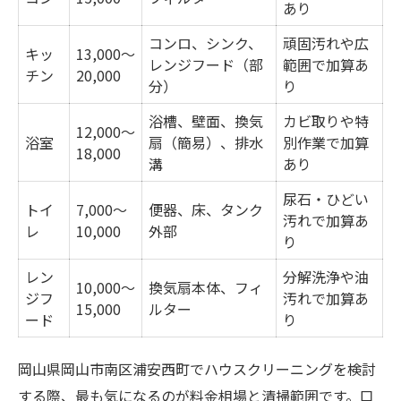
あり
コンロ、シンク、
頑固汚れや広
キッ
13,000〜
レンジフード（部
範囲で加算あ
チン
20,000
分）
り
浴槽、壁面、換気
カビ取りや特
12,000〜
浴室
扇（簡易）、排水
別作業で加算
18,000
溝
あり
尿石・ひどい
トイ
7,000〜
便器、床、タンク
汚れで加算あ
レ
10,000
外部
り
レン
分解洗浄や油
10,000〜
換気扇本体、フィ
ジフ
汚れで加算あ
15,000
ルター
ード
り
岡山県岡山市南区浦安西町でハウスクリーニングを検討
する際、最も気になるのが料金相場と清掃範囲です。口