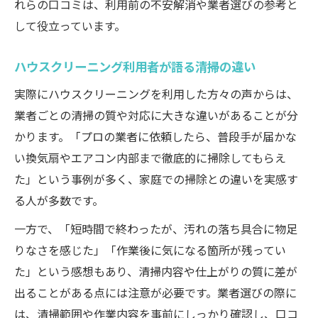
れらの口コミは、利用前の不安解消や業者選びの参考と
プロによるハウスクリーニング体験実例集
して役立っています。
技術力に感動した清掃のビフォーアフター
ハウスクリーニング利用者が語る清掃の違い
口コミで高評価のプロ技術ポイント
ハウスクリーニングで実感した仕上がりの
実際にハウスクリーニングを利用した方々の声からは、
違い
業者ごとの清掃の質や対応に大きな違いがあることが分
かります。「プロの業者に依頼したら、普段手が届かな
エアコンや浴室も満足のプロ清掃体験
い換気扇やエアコン内部まで徹底的に掃除してもらえ
ハウスクリーニング依頼前に押さえたいポイン
た」という事例が多く、家庭での掃除との違いを実感す
ト
る人が多数です。
依頼前に確認したいチェックリスト
一方で、「短時間で終わったが、汚れの落ち具合に物足
ハウスクリーニングの見積もり時の注意点
りなさを感じた」「作業後に気になる箇所が残ってい
清掃範囲や料金の事前確認が重要な理由
た」という感想もあり、清掃内容や仕上がりの質に差が
口コミを参考にした納得の依頼方法
出ることがある点には注意が必要です。業者選びの際に
ハウスクリーニング依頼時のよくある質問
は、清掃範囲や作業内容を事前にしっかり確認し、口コ