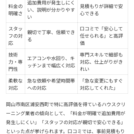
追加費用が発生しにく
料金の
見積もりが詳細で安
い、説明が分かりやす
明確さ
心できる
い
スタッ
口コミで「安心して
親切で丁寧、信頼でき
フの対
任せられる」と高評
る
応
価
技術
専門スキルで細部も
エアコンや水回り、キ
力・専
対応、仕上がりがき
ッチンまで幅広く対応
門性
れい
柔軟な
急な依頼や希望時間帯
「急な変更にもすぐ
対応
への対応
対応してくれた」
岡山市南区浦安西町で特に高評価を得ているハウスクリ
ーニング業者の傾向として、「料金が明確で追加費用が
発生しにくい」「スタッフの対応が親切で安心できる」
といった点が挙げられます。口コミでは、事前見積もり