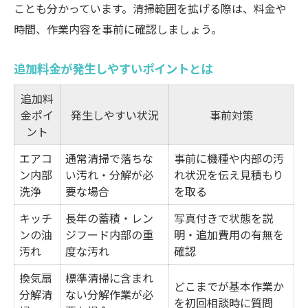
ことも分かっています。清掃範囲を拡げる際は、料金や
時間、作業内容を事前に確認しましょう。
追加料金が発生しやすいポイントとは
追加料
金ポイ
発生しやすい状況
事前対策
ント
エアコ
通常清掃で落ちな
事前に機種や内部の汚
ン内部
い汚れ・分解が必
れ状況を伝え見積もり
洗浄
要な場合
を取る
キッチ
長年の蓄積・レン
写真付きで状態を説
ンの油
ジフード内部の重
明・追加費用の有無を
汚れ
度な汚れ
確認
換気扇
標準清掃に含まれ
どこまでが基本作業か
分解清
ない分解作業が必
を初回相談時に質問