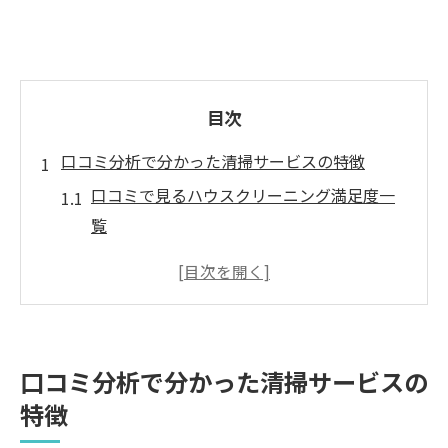
目次
口コミ分析で分かった清掃サービスの特徴
口コミで見るハウスクリーニング満足度一
覧
ハウスクリーニング利用者が語る清掃の違
い
サービス内容の特徴を口コミから読み解く
岡山市南区浦安西町で好評なハウスクリー
口コミ分析で分かった清掃サービスの
ニングの傾向
特徴
ハウスクリーニング選びで重視されるポイ