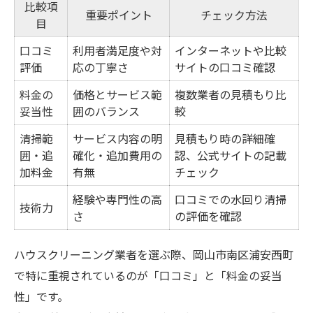
比較項
重要ポイント
チェック方法
目
口コミ
利用者満足度や対
インターネットや比較
評価
応の丁寧さ
サイトの口コミ確認
料金の
価格とサービス範
複数業者の見積もり比
妥当性
囲のバランス
較
清掃範
サービス内容の明
見積もり時の詳細確
囲・追
確化・追加費用の
認、公式サイトの記載
加料金
有無
チェック
経験や専門性の高
口コミでの水回り清掃
技術力
さ
の評価を確認
ハウスクリーニング業者を選ぶ際、岡山市南区浦安西町
で特に重視されているのが「口コミ」と「料金の妥当
性」です。