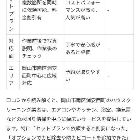
複数箇所を同時
コストパフォー
ト
に依頼可能、料
マンスが高く、
-
プ
金割引有
人気が高い
ラ
ン
対
作業前後で写真
丁寧で安心感が
応
説明、作業後の
-
あると評価
面
チェック
エ
岡山市南区浦安
予約が取りやす
リ
西町中心に広域
-
い
ア
対応
口コミから読み解くと、岡山市南区浦安西町のハウスク
リーニング業者は、エアコンやキッチン、浴室、換気扇
などの水回り清掃を中心に幅広いサービスを提供してい
ます。特に「セットプランで依頼すると割安になった」
「オプションでカビ除去や防カビコートを追加できた」