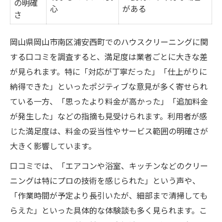
の明確
清掃範囲が広いと満足度も高い？口コミ分
心
がある
さ
析
追加料金が発生しやすいポイントとは
岡山県岡山市南区浦安西町でのハウスクリーニングに関
口コミで見る料金とサービス内容の実態
する口コミを調査すると、満足度は業者ごとに大きな差
が見られます。特に「対応が丁寧だった」「仕上がりに
悪い評判から学ぶ業者選びの注意点
納得できた」といったポジティブな意見が多く寄せられ
口コミで多いハウスクリーニングのトラブ
ている一方、「思ったより料金が高かった」「追加料金
ル例
が発生した」などの指摘も見受けられます。利用者が感
悪い評判を回避するための業者選定ポイン
じた満足度は、料金の妥当性やサービス範囲の明確さが
ト
大きく影響しています。
失敗しがちな依頼内容とその対策
口コミでは、「エアコンや浴室、キッチンなどのクリー
おそうじ本舗の口コミに見る注意点
ニングは特にプロの技術を感じられた」という声や、
ハウスクリーニングで後悔しないための工
「作業時間が予定より長引いたが、細部まで清掃しても
夫
らえた」といった具体的な体験談も多く見られます。こ
プロの技術が光るハウスクリーニング体験談