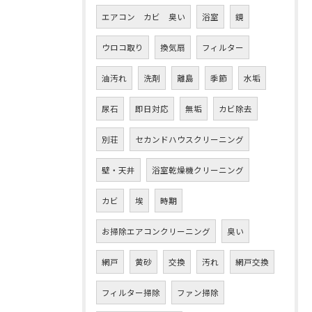
エアコン カビ 臭い
浴室
鏡
ウロコ取り
換気扇
フィルター
油汚れ
洗剤
離島
季節
水垢
尿石
即日対応
無垢
カビ除去
別荘
セカンドハウスクリーニング
壁・天井
浴室乾燥機クリーニング
カビ
埃
時期
お掃除エアコンクリーニング
臭い
網戸
黄砂
交換
汚れ
網戸交換
フィルター掃除
ファン掃除