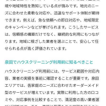
ハウスクリーニング業者比較の重要ポイン
境や地域特性を熟知している点が強みです。地元のニー
ト
ズに合わせた柔軟な対応や、迅速なサポート体制が期待
信頼できるハウスクリーニングの見分け方
できます。例えば、急な依頼への即日対応や、地域限定
泉田で後悔しないハウスクリーニング選び
のキャンペーンなどが挙げられます。こうしたサービス
口コミで分かるハウスクリーニングの実態
は、信頼感の構築だけでなく、継続的な利用にもつなが
忙しい方に最適なハウスクリーニング探し
ります。地域に根ざした業者を選ぶことで、安心して任
せられる点が高く評価されています。
即日対応も可能なサービスの魅力とは
ハウスクリーニングの即日対応が嬉しい理
泉田でハウスクリーニング利用前に知るべきこと
由
ハウスクリーニング利用前には、サービス範囲や対応内
急な予定変更に強いハウスクリーニングの
容、業者の実績を事前に確認することが重要です。泉田
強み
エリアでは、各家庭のニーズに合わせたオーダーメイド
泉田で頼れるハウスクリーニングの柔軟性
型のサービスが増えています。実際に利用した方の口コ
スピード対応が叶うハウスクリーニングと
ミや、対応事例を比較することで、満足度の高い業者選
は