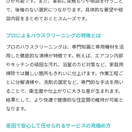
びが可能です。また、事前に見積もりや相談を行うこと
即日サービス利用時のポイントを解説
で、後悔のない選択につながります。具体的な要望や相
忙しい方に最適なハウスクリーニング活用術
談内容をまとめておくとスムーズです。
ハウスクリーニングで家事負担を大幅軽減
プロによるハウスクリーニングの特徴とは
時短を叶えるハウスクリーニングの工夫
泉田で効率的に使えるハウスクリーニング
プロのハウスクリーニングは、専門知識と専用機材を活
用した徹底的な清掃が特徴です。例えば、エアコン内部
家事と子育て両立に役立つサービス紹介
やキッチンの頑固な汚れ、浴室のカビ対策など、家庭用
短時間で仕上がるハウスクリーニングのコ
掃除では難しい箇所もきれいに仕上げます。作業工程ご
ツ
とに分解清掃や、洗剤の選定など、専門的な手法を用い
高品質な住環境を維持するための秘訣
ることで、衛生面や仕上がりに大きな差が生まれます。
ハウスクリーニングで清潔な環境を保つ方
結果として、より快適で健康的な住空間の維持が可能と
法
なります。
日常生活に役立つハウスクリーニング活用
例
泉田で安心して任せられるサービスの見極め方