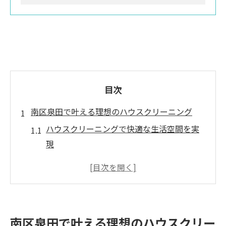
目次
南区泉田で叶える理想のハウスクリーニング
ハウスクリーニングで快適な生活空間を実
現
地域密着のハウスクリーニングが選ばれる
理由
泉田でハウスクリーニング利用前に知るべ
きこと
南区泉田で叶える理想のハウスクリー
プロによるハウスクリーニングの特徴とは