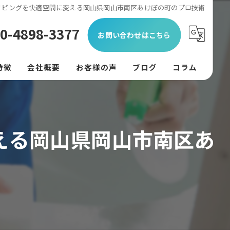
リビングを快適空間に変える岡山県岡山市南区あけぼの町のプロ技術
0-4898-3377
お問い合わせはこちら
特徴
会社概要
お客様の声
ブログ
コラム
ン
フード
える岡山県岡山市南区あ
リング