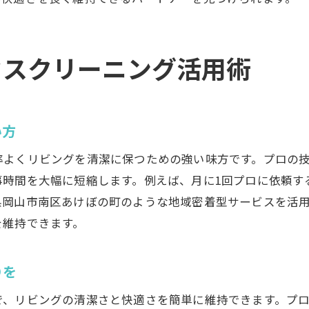
換気扇の徹底清掃でリビングも清潔長持ち
業務用エアコンもプロの技術で安心清掃
プロの分解清掃で見えない汚れも除去
ウスクリーニング活用術
ハウスクリーニングでアレルギー対策も万全
清掃後の仕上がりに感動できる体験談
家族の健康守る清潔リビングへの近道
い方
ハウスクリーニングで健康的な空間を維持
率よくリビングを清潔に保つための強い味方です。プロの
アレルギー予防に役立つハウスクリーニング
事時間を大幅に短縮します。例えば、月に1回プロに依頼す
子育て家庭が選ぶ安心クリーニングサービス
県岡山市南区あけぼの町のような地域密着型サービスを活
エコ洗浄や抗菌仕上げで子どもも安心
を維持できます。
リビング全体の清潔感を高めるプロの技
家族全員が安心できる空間づくりの秘訣
りを
快適な暮らしを支えるハウスクリーニングの魅力
で、リビングの清潔さと快適さを簡単に維持できます。プ