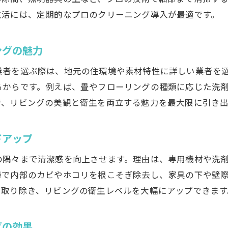
家事効率化に役立つハウスクリーニングの選び方
生活には、定期的なプロのクリーニング導入が最適です。
業者比較で最適なサービスを選ぶポイント
プロによる徹底清掃で家族が快適な空間へ
ングの魅力
ハウスクリーニングで見落としがちな汚れ対策
業者を選ぶ際は、地元の住環境や素材特性に詳しい業者を
サニクリーンの技術で清潔なリビングを実現
るからです。例えば、畳やフローリングの種類に応じた洗
家具移動や細部まで行き届く掃除が魅力
で、リビングの美観と衛生を両立する魅力を最大限に引き出
業務用エアコンもプロの技術で徹底清掃
ドアップ
家族の健康を守るハウスクリーニングの重要性
徹底清掃がもたらす空気の質向上効果
の隅々まで清潔感を向上させます。理由は、専用機材や洗
ハウスクリーニングなら掃除ストレスも解消
掃で内部のカビやホコリを根こそぎ除去し、家具の下や壁
も取り除き、リビングの衛生レベルを大幅にアップできます
掃除の負担を減らすハウスクリーニング活用法
ストレスフリーな暮らしを叶える秘訣
グの効果
ハウスクリーニングで心も空間もスッキリ