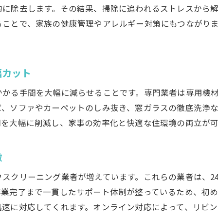
ハウスクリーニングで実感する暮らしの変化
的に除去します。その結果、掃除に追われるストレスから
快適リビングを長持ちさせるプロのサポート
ることで、家族の健康管理やアレルギー対策にもつながり
コストパフォーマンスに優れた業者選び
家事効率化と清潔空間の両立を実現
幅カット
口コミで評判の高いハウスクリーニングの理由
プロによる定期的な清掃がもたらす安心感
かかる手間を大幅に減らせることです。専門業者は専用機
ば、ソファやカーペットのしみ抜き、窓ガラスの徹底洗浄
間を大幅に削減し、家事の効率化と快適な住環境の両立が
徴
スクリーニング業者が増えています。これらの業者は、2
作業完了まで一貫したサポート体制が整っているため、初
迅速に対応してくれます。オンライン対応によって、リビン