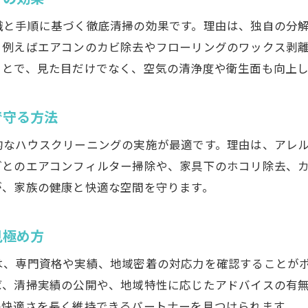
まるごとプランでリビングが生まれ変わる理由
識と手順に基づく徹底清掃の効果です。理由は、独自の分
おそうじ革命のサービスでラク家事実現
。例えばエアコンのカビ除去やフローリングのワックス剥
ことで、見た目だけでなく、空気の清浄度や衛生面も向上し
プロの手で難しい部分もすっきり解消
専門技術でリビングの隅々までピカピカに
で守る方法
ハウスクリーニングの専門技術が光る瞬間
業務用エアコンクリーニングで空気も爽やかに
的なハウスクリーニングの実施が最適です。理由は、アレ
ごとのエアコンフィルター掃除や、家具下のホコリ除去、
プロが教えるリビング徹底清掃のコツ
が、家族の健康と快適な空間を守ります。
細部まで磨き上げるハウスクリーニングの魅力
プロ技術で家具や床も傷つけず美しく維持
見極め方
ハウスクリーニングが叶える衛生的な空間
エアコンや換気扇も安心のプロ清掃体験
は、専門資格や実績、地域密着の対応力を確認することが
ば、清掃実績の公開や、地域特性に応じたアドバイスの有
エアコンクリーニングで快適な空気環境を維持
の快適さを長く維持できるパートナーを見つけられます。