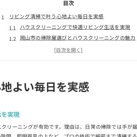
目次
リビング清掃で叶う心地よい毎日を実感
ハウスクリーニングで快適リビング生活を実現
岡山市の掃除屋選びとハウスクリーニングの魅力
プロの技でリビングの清潔感をグレードアップ
おそうじ革命に学ぶハウスクリーニングの効果
家族が集う空間をハウスクリーニングで守る方法
信頼できるハウスクリーニング業者の見極め方
心地よい毎日を実感
忙しい方に最適なハウスクリーニング活用術
時短を叶えるハウスクリーニングの使い方
おそうじ本舗などの活用で生活にゆとりを
活を実現
ハウスクリーニングで掃除の手間を大幅カット
スクリーニングが有効です。理由は、日常の掃除では手が
オンラインで簡単依頼できる業者の特徴
の隙間、照明器具の上など、プロの技術で細部まで清掃す