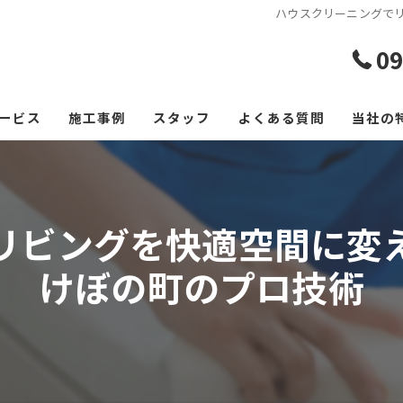
ハウスクリーニングで
09
ービス
施工事例
スタッフ
よくある質問
当社の
エアコ
レンジ
リビングを快適空間に変
フロー
けぼの町のプロ技術
浴室
空室