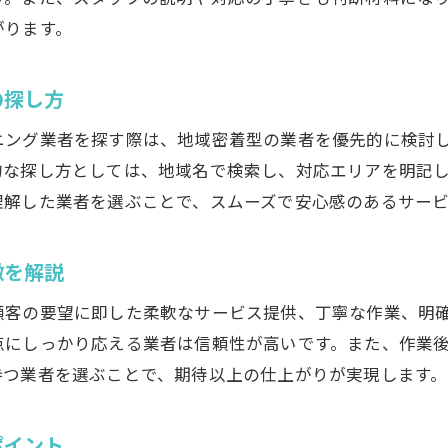
がります。
実績豊富なハウスクリーニング業者の選び方
納得できるハウスクリーニングを依頼する秘訣とは
の探し方
ハウスクリーニング依頼時の見積もり比較法
追加費用の有無を事前に確認するポイント
ニング業者を探す際は、地域密着型の業者を優先的に検討
自分に合った清掃プランの選び方とコツ
的な探し方としては、地域名で検索し、対応エリアを明記
理解した業者を選ぶことで、スムーズで安心感のあるサー
ハウスクリーニングの予約タイミングを考える
サービス範囲を明確にしてトラブルを防ぐ
徴を解説
ハウスクリーニング利用後のアフター対応とは
地域密着のハウスクリーニングが選ばれる理由
顧客の要望に即した柔軟なサービス提供、丁寧な作業、明
点にしっかり応える業者は信頼性が高いです。また、作業
地域密着型ハウスクリーニングのメリット解説
持つ業者を選ぶことで、期待以上の仕上がりが実現します。
地元で高評価のハウスクリーニング業者特徴
迅速対応が魅力のハウスクリーニングとは
ポイント