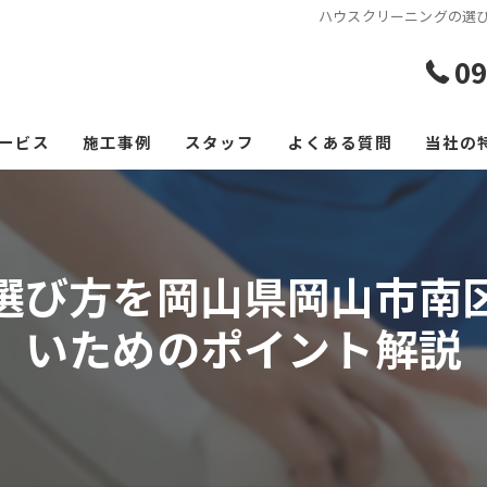
ハウスクリーニングの選
09
ービス
施工事例
スタッフ
よくある質問
当社の
エアコ
レンジ
選び方を岡山県岡山市南
フロー
いためのポイント解説
浴室
空室