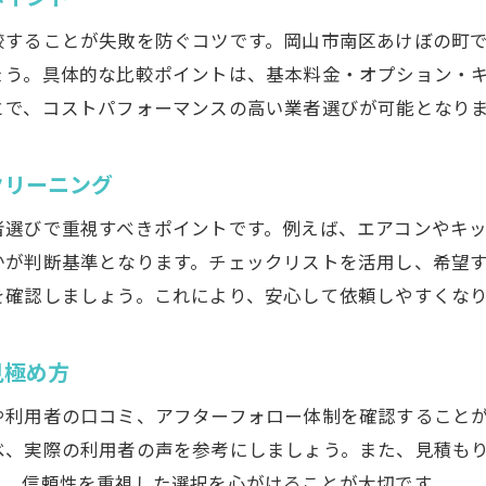
地域情報に精通したスタッフの強み
安心感を得られるハウスクリーニング選び
較することが失敗を防ぐコツです。岡山市南区あけぼの町
ょう。具体的な比較ポイントは、基本料金・オプション・
長く付き合えるハウスクリーニング業者の条件
とで、コストパフォーマンスの高い業者選びが可能となり
初めてでも安心なハウスクリーニングの比較法
初利用で失敗しないハウスクリーニング比較術
クリーニング
サービス内容ごとのハウスクリーニング選定方法
者選びで重視すべきポイントです。例えば、エアコンやキ
料金体系を分かりやすく比較するポイント
かが判断基準となります。チェックリストを活用し、希望
口コミと評価から選ぶハウスクリーニング
を確認しましょう。これにより、安心して依頼しやすくな
ハウスクリーニングの体験談を参考にする利点
比較検討時に注目すべきハウスクリーニング要素
見極め方
満足度を高めるハウスクリーニング選定ポイント
や利用者の口コミ、アフターフォロー体制を確認すること
希望条件に合うハウスクリーニング選びの極意
べ、実際の利用者の声を参考にしましょう。また、見積も
対応エリア確認で後悔しないハウスクリーニング
え、信頼性を重視した選択を心がけることが大切です。