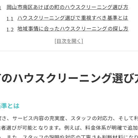
岡山市南区あけぼの町のハウスクリーニング選び方
ハウスクリーニング選びで重視すべき基準とは
地域事情に合ったハウスクリーニングの探し方
満足度が高いハウスクリーニングの特徴を解説
ハウスクリーニングの料金相場と比較ポイント
清掃内容とスタッフ対応で選ぶハウスクリーニン
信頼できるハウスクリーニング業者の見極め方
町のハウスクリーニング選び
信頼できるハウスクリーニング業者を見極めるコツ
口コミ活用で失敗しないハウスクリーニング選び
ハウスクリーニングのサービス内容を丁寧に比較
基準とは
スタッフ対応で見分ける安心のハウスクリーニン
確さ、サービス内容の充実度、スタッフの対応力、そして
損害保険加入状況を確認する重要性
業者選びが可能となります。例えば、料金体系が明確で追
アフターサービスが充実したハウスクリーニング
う。また、スタッフの説明や対応の丁寧さも判断材料にな