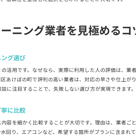
スタッフの対応力が満足度に与える影響
ハウスクリーニング選定時のチェックリスト活用
サービスの柔軟性が高いハウスクリーニングとは
リーニング業者を見極めるコ
リピーターが多いハウスクリーニング業者の理由
ハウスクリーニング依頼時の注意点と失敗回避策
依頼前に確認したいハウスクリーニング注意点
ニング選び
契約トラブルを防ぐハウスクリーニングの心得
ミの活用です。なぜなら、実際に利用した人の評価は、業
作業内容を明確にしてトラブルを予防する方法
南区あけぼの町で評判の高い業者は、対応の早さや仕上が
ハウスクリーニングで追加費用を回避するコツ
験談に注目することで、失敗しない選び方が実現できます
作業時間や範囲のすり合わせが重要な理由
万が一に備えたハウスクリーニングの確認項目
丁寧に比較
理想のハウスクリーニング業者を見つける方法
ス内容を細かく比較することが大切です。理由は、業者ご
理想のハウスクリーニング業者選定ステップ
や水回り、エアコンなど、希望する箇所がプランに含まれ