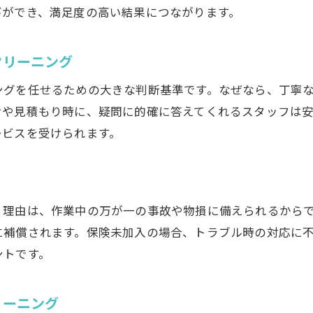
ネットと口コミで情報収集する賢い方法
びができ、満足度の高い結果につながります。
自分のニーズに合った業者を選び抜くコツ
クリーニング
比較検討で納得のハウスクリーニング依頼
安心して長く任せられる業者の見分け方
ングを任せるための大きな判断基準です。なぜなら、丁寧
最後に見直したいハウスクリーニング選びの要点
せや見積もり時に、疑問に的確に答えてくれるスタッフは
ービスを受けられます。
。理由は、作業中の万が一の事故や物損に備えられるから
に補償されます。保険未加入の場合、トラブル時の対応に
ントです。
リーニング