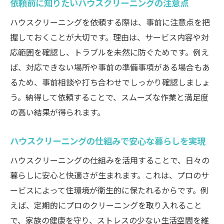
依頼前に知りたいハウスクリーニングの注意点
ハウスクリーニング前の事前連絡で伝える
ハウスクリーニングを依頼する際は、事前に注意点を把
べき事項
握しておくことが大切です。理由は、サービス内容や対
ペットの管理や駐車スペース確保でハウス
応範囲を確認し、トラブルを未然に防ぐためです。例え
クリーニング円滑化
ば、対応できない場所や事前の準備事項がある場合もあ
ハウスクリーニングの日程調整で気を付け
るため、事前相談や打ち合わせでしっかり確認しましょ
るポイント
う。納得して依頼することで、スムーズな作業と満足度
ハウスクリーニング前後の簡単な掃除で効
の高い結果が得られます。
果を高める
信頼できるハウスクリーニング選びのコツを伝
ハウスクリーニングの仕組みで安心な暮らしを実現
授
ハウスクリーニングの仕組みを活用することで、日々の
評判や口コミを活用したハウスクリーニン
暮らしに安心と快適さが生まれます。これは、プロのサ
グ業者選び
ービスによって住環境が衛生的に保たれるからです。例
ハウスクリーニングの資格や実績を見極め
えば、定期的にプロのクリーニングを取り入れること
るポイント
で、家族の健康を守り、ストレスの少ない生活空間を維