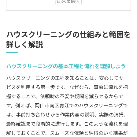
プロによるハウスクリーニングの掃除範囲
とは何か
ハウスクリーニングで対応可能な場所とそ
ハウスクリーニングの仕組みと範囲を
の特徴
詳しく解説
ハウスクリーニングの専門技術が活きるポ
イント
依頼前に知りたいハウスクリーニングの注
ハウスクリーニングの基本工程と流れを理解しよう
意点
ハウスクリーニングの工程を知ることは、安心してサー
ハウスクリーニングの仕組みで安心な暮ら
ビスを利用する第一歩です。なぜなら、事前に流れを把
しを実現
握することで、依頼時の不安や疑問を減らせるからで
安心のハウスクリーニング利用手順を紹介
す。例えば、岡山市南区青江でのハウスクリーニングで
ハウスクリーニング依頼から完了までの流
は、事前打ち合わせから作業内容の説明、実際の清掃、
れ解説
最終確認まで段階的に進行します。このような流れを理
解しておくことで、スムーズな依頼と納得のいく結果が
ハウスクリーニングの事前相談で確認すべ