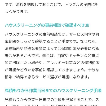
です。流れを把握しておくことで、トラブルの予防にも
ニングの選択肢
つながります。
ハウスクリーニングで選べる特殊対応や追
加サービス
ハウスクリーニングの事前相談で確認すべき点
エコ洗剤など環境配慮型ハウスクリーニン
ハウスクリーニングの事前相談では、サービス内容や対
グの特徴
応範囲をしっかり確認することが重要です。なぜなら、
ハウスクリーニングのサービス内容を比較
清掃箇所や特殊な要望によっては追加対応が必要になる
するコツ
場合があるからです。例えば、浴室やキッチンなど重点
ハウスクリーニングの平均費用とその内訳を解
的に掃除したい場所や、アレルギー対策などの個別相談
説
が可能かどうかを事前に確認しておきましょう。十分な
ハウスクリーニングの費用相場を知って賢
相談で納得できるサービス選びが可能になります。
く依頼
ハウスクリーニング料金の内訳と確認ポイ
見積もりから作業当日までのハウスクリーニング手順
ント
見積もりから作業当日までの手順を把握することで、ス
水回りセットプランの費用構成をわかりや