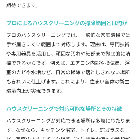
期待できます。
き点
見積もりから作業当日までのハウスクリー
プロによるハウスクリーニングの掃除範囲とは何か
ニング手順
プロのハウスクリーニングでは、一般的な家庭清掃では
スムーズに進めるためのハウスクリーニン
手が届きにくい範囲まで対応します。理由は、専門技術
グ予約方法
や専用器具を活用し、頑固な汚れや細部まで徹底的に清
ハウスクリーニング当日の立ち合いポイン
掃できるからです。例えば、エアコン内部や換気扇、浴
トまとめ
室のカビや水垢など、日常の掃除で落としきれない場所
ハウスクリーニング完了後の確認事項とは
もきれいに仕上げます。これにより、住まい全体の衛生
ハウスクリーニングで快適な住環境を実現する
環境向上が実現できます。
方法
ハウスクリーニングで健康的な室内環境を
ハウスクリーニングで対応可能な場所とその特徴
維持するコツ
ハウスクリーニングが対応できる場所は多岐にわたりま
ハウスクリーニングの定期利用で清潔な住
す。なぜなら、キッチンや浴室、トイレ、窓ガラスな
まいを保つ