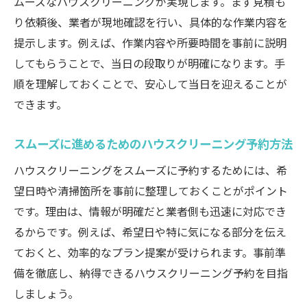
ムーズなハウスクリーニングが実現します。まず見積も
すく解説
り依頼後、業者が現地確認を行い、具体的な作業内容を
追加料金が発生しやすいハウスクリーニン
提示します。例えば、作業内容や所要時間を事前に説明
グの事例
してもらうことで、当日の段取りが明確になります。手
ハウスクリーニング費用を抑えるための工
順を理解しておくことで、安心して当日を迎えることが
夫と選び方
できます。
見積もり比較で納得のハウスクリーニング
スムーズに進めるためのハウスクリーニング予約方法
費用を実現
ハウスクリーニングをスムーズに予約するためには、希
ハウスクリーニング依頼時の注意点とポイント
望日時や清掃箇所を事前に整理しておくことがポイント
ハウスクリーニング依頼時に把握すべき重
です。理由は、情報が明確だと業者側も迅速に対応でき
要事項
るからです。例えば、希望日や特に気になる部分を伝え
追加料金の発生を防ぐハウスクリーニング
ておくと、効率的なプラン提案が受けられます。事前準
の注意点
備を徹底し、納得できるハウスクリーニング予約を目指
ハウスクリーニング契約前に確認すべきサ
しましょう。
ービス内容