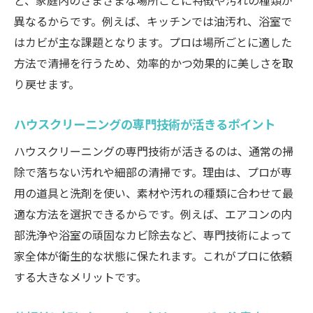
ど、家庭内のさまざまな場所ごとに特徴や汚れの種類が
ハウスクリーニングとセルフ掃除の効果的
異なるからです。例えば、キッチンでは油汚れ、浴室で
な使い分け
はカビが主な課題となります。プロは場所ごとに適した
アレルギー対策にも役立つハウスクリーニ
方法で清掃を行うため、効率的かつ効果的に美しさを取
ングの工夫
り戻せます。
ハウスクリーニングで子どもやペットも安
ハウスクリーニングの専門技術が活きるポイント
心の住環境
ハウスクリーニングの後に快適さを長持ち
ハウスクリーニングの専門技術が活きるのは、通常の掃
させる方法
除で落ちない汚れや細部の清掃です。理由は、プロが専
用の道具と洗剤を使い、素材や汚れの種類に合わせて最
ハウスクリーニング前に準備すべきポイントと
適な方法を選択できるからです。例えば、エアコンの内
は
部洗浄や浴室の頑固なカビ除去など、専門技術によって
ハウスクリーニング前に揃えるべき準備品
家全体が衛生的な状態に保たれます。これがプロに依頼
の確認
する大きなメリットです。
貴重品や私物の整理がハウスクリーニング
成功の鍵