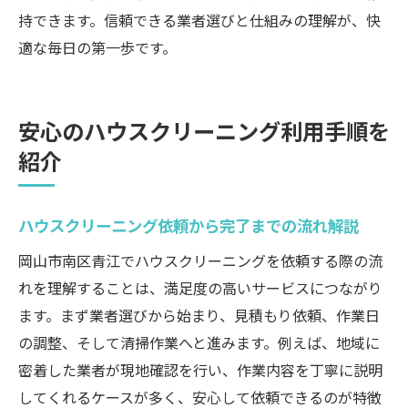
持できます。信頼できる業者選びと仕組みの理解が、快
女性スタッフ対応など細かな配慮も比較し
適な毎日の第一歩です。
たいハウスクリーニング
希望する掃除範囲が明確なハウスクリーニ
ングの確認法
安心のハウスクリーニング利用手順を
ハウスクリーニング業者のサービス内容を
紹介
徹底チェック
アフターサポートが充実したハウスクリー
ニングが安心
ハウスクリーニング依頼から完了までの流れ解説
ハウスクリーニングサービス内容の違いを比較
岡山市南区青江でハウスクリーニングを依頼する際の流
ハウスクリーニングの基本プランとオプシ
れを理解することは、満足度の高いサービスにつながり
ョン例
ます。まず業者選びから始まり、見積もり依頼、作業日
の調整、そして清掃作業へと進みます。例えば、地域に
在室・空室で変わるハウスクリーニングの
密着した業者が現地確認を行い、作業内容を丁寧に説明
対応範囲
してくれるケースが多く、安心して依頼できるのが特徴
水回りセットや部分清掃などハウスクリー