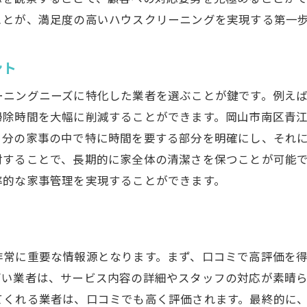
ことが、満足度の高いハウスクリーニングを実現する第一
ハウスクリーニングで家事負担を軽減する方法
効率的なハウスクリーニングの活用法
ント
プロの技術で家事負担を軽減するコツ
家庭に合わせたサービスの選び方
ーニングニーズに特化した業者を選ぶことが鍵です。例え
掃除時間を大幅に削減することができます。岡山市南区青
忙しい方におすすめの清掃方法
自分の家事の中で特に時間を要する部分を明確にし、それ
青江での清掃サービスを利用するメリット
討することで、長期的に家全体の清潔さを保つことが可能
時短家事を実現する清掃プランの選び方
率的な家事管理を実現することができます。
岡山市南区青江でのハウスクリーニングの比較
青江の業者を比較する際のチェックポイント
サービス内容で選ぶべき業者とは
非常に重要な情報源となります。まず、口コミで高評価を
料金プランを見比べた業者の選び方
高い業者は、サービス内容の詳細やスタッフの対応が素晴
アフターフォローがある業者の優位点
てくれる業者は、口コミでも高く評価されます。最終的に