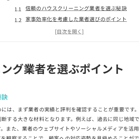
信頼のハウスクリーニング業者を選ぶ秘訣
家事効率化を考慮した業者選びのポイント
口コミが高い業者の選び方のコツ
地域密着型の業者が提供するサービスとは
コストパフォーマンスの良い業者の特徴
衛生管理に特化した業者の見つけ方
ニング業者を選ぶポイント
岡山市南区で信頼のハウスクリーニング探し
評判の高いハウスクリーニング業者の選定法
青江で信頼できる業者の見つけ方
秘訣
地域特有のサービスを提供する業者とは
めには、まず業者の実績と評判を確認することが重要です
レビューをもとにした信頼の業者選び
判断する大きな材料となります。例えば、過去に同じ地域
コスト意識で選ぶハウスクリーニング業者
す。また、業者のウェブサイトやソーシャルメディアを活
応を観察することで、顧客への対応姿勢を見極めることが
カビ対策に強い業者を見極める方法