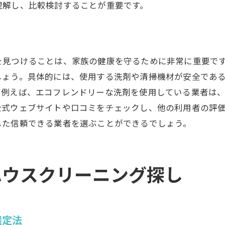
理解し、比較検討することが重要です。
健康的な住環境を保つための清掃法
定期的な清掃で家の清潔を保つ秘訣
青江で信頼できる清掃プロを選ぶ理由
家事効率化に役立つハウスクリーニングサービス
を見つけることは、家族の健康を守るために非常に重要で
しょう。具体的には、使用する洗剤や清掃機材が安全であ
効率的な家事をサポートする清掃プラン
。例えば、エコフレンドリーな洗剤を使用している業者は
自宅の清潔さを保つためのサービス活用法
公式ウェブサイトや口コミをチェックし、他の利用者の評
忙しい方におすすめの定期清掃サービス
した信頼できる業者を選ぶことができるでしょう。
家族の健康を守るための清掃サービス選び
青江で評判の家事効率化サービス
コストパフォーマンスを重視した選び方
ハウスクリーニング探し
青江で評判のハウスクリーニング業者を紹介
青江で評判の高い業者の特徴とは
口コミ評価が高い業者を選ぶ理由
選定法