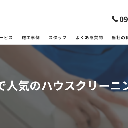
09
ービス
施工事例
スタッフ
よくある質問
当社の
エアコ
レンジ
で人気のハウスクリーニ
フロー
浴室
空室