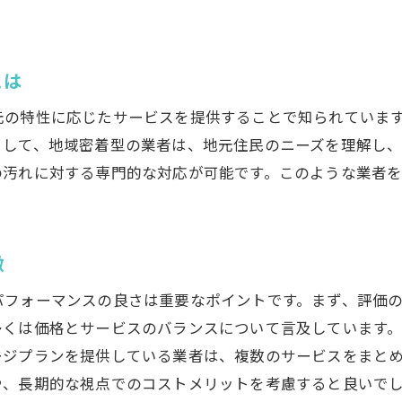
評判をもとにした業者選びのコツ
地元で人気のある業者を徹底比較
効率的なハウスクリーニング業者の選び方
とは
プロの技術に注目した業者選び
元の特性に応じたサービスを提供することで知られていま
コストを抑えてサービスを受ける方法
として、地域密着型の業者は、地元住民のニーズを理解し
青江での口コミ評判を確認するポイント
の汚れに対する専門的な対応が可能です。このような業者
家事効率化に役立つ業者の特徴
地域密着型業者のサービスを選ぶ理由
健康管理を意識した清掃業者の選び方
徴
プロのハウスクリーニングで清潔な暮らしを実現
パフォーマンスの良さは重要なポイントです。まず、評価
プロの清掃で家の衛生を維持する方法
多くは価格とサービスのバランスについて言及しています
専門家による清掃のメリットとは
ージプランを提供している業者は、複数のサービスをまと
日常清掃では落とせない汚れを撃退
や、長期的な視点でのコストメリットを考慮すると良いで