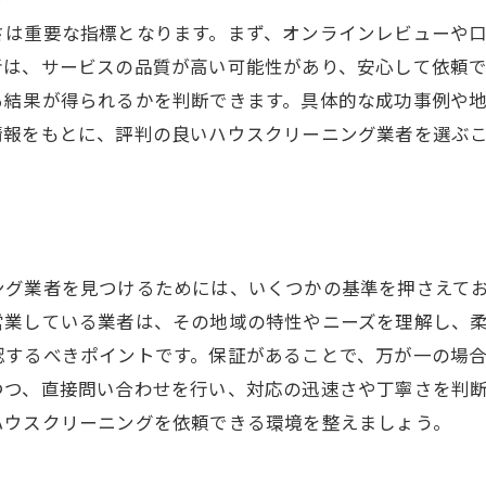
地域に愛される業者の選び方
さは重要な指標となります。まず、オンラインレビューや
健康を意識した清掃業者の魅力
者は、サービスの品質が高い可能性があり、安心して依頼
地域特有のサービスに強い業者とは
る結果が得られるかを判断できます。具体的な成功事例や
情報をもとに、評判の良いハウスクリーニング業者を選ぶ
安心できる清掃業者の見つけ方
ング業者を見つけるためには、いくつかの基準を押さえて
営業している業者は、その地域の特性やニーズを理解し、
認するべきポイントです。保証があることで、万が一の場
つつ、直接問い合わせを行い、対応の迅速さや丁寧さを判
ハウスクリーニングを依頼できる環境を整えましょう。