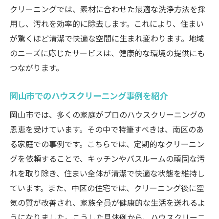
クリーニングでは、素材に合わせた最適な洗浄方法を採
ント
用し、汚れを効率的に除去します。これにより、住まい
経験者が語るクリーニング選びの注意点
が驚くほど清潔で快適な空間に生まれ変わります。地域
関連検索から知る岡山市のハウスクリーニング
のニーズに応じたサービスは、健康的な環境の提供にも
最新情報
つながります。
最新トレンド：岡山市で人気のクリーニン
グサービス
岡山市でのハウスクリーニング事例を紹介
関連検索で見つけるクリーニングのお得情
岡山市では、多くの家庭がプロのハウスクリーニングの
報
恩恵を受けています。その中で特筆すべきは、南区のあ
ハウスクリーニング業界の新しい動向
る家庭での事例です。こちらでは、定期的なクリーニン
今注目のクリーニング方法とは
グを依頼することで、キッチンやバスルームの頑固な汚
れを取り除き、住まい全体が清潔で快適な状態を維持し
関連キーワードから見る地域のニーズ
ています。また、中区の住宅では、クリーニング後に空
最新のクリーニング技術とその効果
気の質が改善され、家族全員が健康的な生活を送れるよ
うになりました。こうした具体例から、ハウスクリーニ