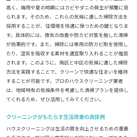
高く、梅雨や夏の時期にはカビやダニの発生が頻繁に見
プロが提供する快適空間のためのアドバイ
られます。そのため、これらの気候に適した掃除方法を
ス
採用することが、住環境を快適に保つための鍵となりま
実際のクリーニング事例から学ぶ
す。具体的には、換気の改善や防カビ対策を施した清掃
ハウスクリーニングサービス選びのコツを岡山
が効果的です。また、掃除には専用の防カビ剤を使用し
市で学ぶ
たり、湿気を吸収する素材を適宜取り入れることが推奨
岡山市で信頼できるクリーニング業者の選
されます。このように、南区と中区の気候に適した掃除
び方
方法を実践することで、クリーンで快適な住まいを維持
サービス内容を比較して自分に合った業者
することが可能です。プロのハウスクリーニング業者
を見つける
は、地域特有の気候条件を考慮した清掃プランを提供し
価格だけで選ばない！サービス内容の重要
てくれるため、ぜひ活用してみてください。
性
クリーニングがもたらす生活改善の具体例
口コミから見る信頼できるクリーニング業
者
ハウスクリーニングは生活の質を向上させるための重要