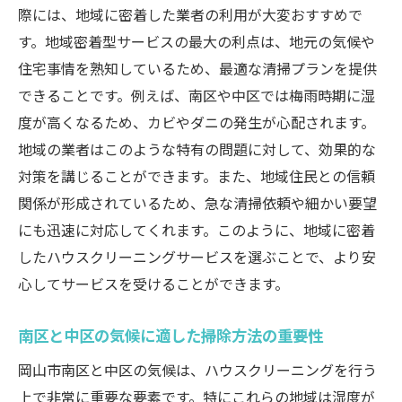
岡山市の住宅環境に合わせた掃除のコツ
際には、地域に密着した業者の利用が大変おすすめで
す。地域密着型サービスの最大の利点は、地元の気候や
プロが教える頑固な汚れの落とし方
住宅事情を熟知しているため、最適な清掃プランを提供
南区と中区のエリア別清掃ポイント
できることです。例えば、南区や中区では梅雨時期に湿
効果的な掃除スケジュールの組み立て方
度が高くなるため、カビやダニの発生が心配されます。
環境に優しいクリーニング用品の選び方
地域の業者はこのような特有の問題に対して、効果的な
プロの視点から見た掃除の新常識
対策を講じることができます。また、地域住民との信頼
岡山市南区中区のハウスクリーニングで快適空
関係が形成されているため、急な清掃依頼や細かい要望
間を手に入れる
にも迅速に対応してくれます。このように、地域に密着
生活空間を刷新するクリーニングテクニッ
したハウスクリーニングサービスを選ぶことで、より安
ク
心してサービスを受けることができます。
快適さを追求したハウスクリーニングの重
南区と中区の気候に適した掃除方法の重要性
要性
クリーニング後の空間の変化を実感
岡山市南区と中区の気候は、ハウスクリーニングを行う
上で非常に重要な要素です。特にこれらの地域は湿度が
快適空間作りのためのメンテナンス方法