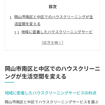
目次
岡山市南区と中区でのハウスクリーニングが生
活空間を変える
地域に密着したハウスクリーニングサービ
スの利点
南区と中区の気候に適した掃除方法の重要
性
クリーニングがもたらす生活改善の具体例
岡山市南区と中区でのハウスクリーニ
ハウスクリーニングが健康に与える影響
ングが生活空間を変える
プロの技術で新たな住まいの快適さを体感
岡山市でのハウスクリーニング事例を紹介
地域に密着したハウスクリーニングサービスの利点
ハウスクリーニングのプロが教える岡山市特有
の掃除法
岡山市南区と中区でハウスクリーニングサービスを選ぶ