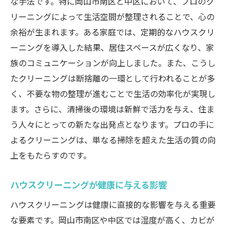
トラブルを避けるための注意点
な手法です。特に岡山市南区と中区において、プロのク
リーニングによって生活空間が整理されることで、心の
契約前に確認すべき重要事項
余裕が生まれます。ある家庭では、定期的なハウスクリ
岡山市のエリア特有ニーズに応えるハウスクリ
ーニングを導入した結果、居住スペースが広くなり、家
ーニング
族のコミュニケーションが向上しました。また、こうし
地域特性に合ったカスタマイズサービス
たクリーニングは断捨離の一環として行われることが多
南区と中区における特有のクリーニング需
く、不要な物の整理が進むことで生活の効率化が実現し
要
ます。さらに、清掃後の環境は新鮮で活力を与え、住ま
岡山市の気候に適した掃除手法
う人々にとっての新たな出発点となります。プロの手に
季節ごとのクリーニングニーズについて
よるクリーニングは、単なる掃除を超えた生活の質の向
地域密着型サービスのメリット
上をもたらすのです。
地元住民に支持される理由
ハウスクリーニングが健康に与える影響
岡山市南区と中区のハウスクリーニングで変わ
る生活の質
ハウスクリーニングは健康に直接的な影響を与える重要
な要素です。岡山市南区や中区では湿度が高く、カビが
生活の質を高めるためのクリーニングの役