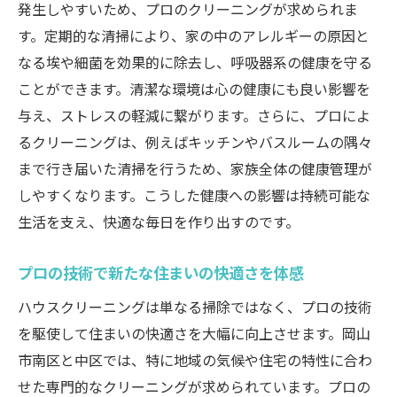
発生しやすいため、プロのクリーニングが求められま
割
す。定期的な清掃により、家の中のアレルギーの原因と
定期的な掃除がもたらす健康メリット
なる埃や細菌を効果的に除去し、呼吸器系の健康を守る
クリーニング後の生活空間の変化
ことができます。清潔な環境は心の健康にも良い影響を
生活の質向上に寄与する掃除法
与え、ストレスの軽減に繋がります。さらに、プロによ
住空間を快適に保つためのヒント
るクリーニングは、例えばキッチンやバスルームの隅々
クリーニングと生活の質の関係性
まで行き届いた清掃を行うため、家族全体の健康管理が
よくある質問から学ぶ岡山市のハウスクリーニ
しやすくなります。こうした健康への影響は持続可能な
ング選び方
生活を支え、快適な毎日を作り出すのです。
サービス選びでよくある質問とその答え
プロの技術で新たな住まいの快適さを体感
初めてのクリーニング依頼で気をつけるこ
と
ハウスクリーニングは単なる掃除ではなく、プロの技術
を駆使して住まいの快適さを大幅に向上させます。岡山
岡山市のクリーニング事情を知るQ&A
市南区と中区では、特に地域の気候や住宅の特性に合わ
ハウスクリーニングの誤解とその解消
せた専門的なクリーニングが求められています。プロの
よくある質問から見るサービス選びのポイ