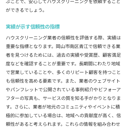
ぶことで、安心してハウスクリーニングを依頼すること
ハウスクリーニング業者を選ぶ際の注意点岡山
ができるでしょう。
市南区青江での実例紹介
契約前に知っておくべき注意事項
実績が示す信頼性の指標
トラブルを避けるためのチェックポイント
ハウスクリーニング業者の信頼性を評価する際、実績は
実際に起きたトラブル事例とその対策
重要な指標となります。岡山市南区青江で信頼できる業
悪徳業者を見極めるための知識
者を見つけるためには、過去の実績や受賞歴、顧客満足
信頼性を判断するための基準
度などを確認することが重要です。長期間にわたり地域
安心して任せられる業者の見分け方
で営業していることや、多くのリピート顧客を持つこと
安心のハウスクリーニング体験談岡山市南区青
も信頼性を高める要素です。また、業者のウェブサイト
江での選び方指南
やパンフレットで公開されている事例紹介やビフォーア
安心して任せられる業者の選び方
フターの写真も、サービスの質を知る手がかりとなりま
す。さらに、業者が地元のコミュニティやイベントに積
体験談から得られる教訓
極的に参加している場合は、地域への貢献度が高く、信
選んで良かった、実際の声を紹介
頼性があると考えられます。これらの情報を組み合わせ
信頼性を高めるためのポイント