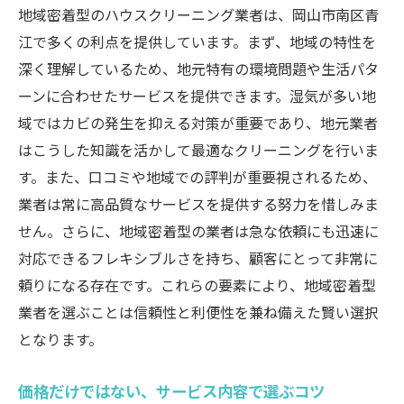
利用者が語る、満足度の高い業者はここが
地域密着型のハウスクリーニング業者は、岡山市南区青
違う
江で多くの利点を提供しています。まず、地域の特性を
深く理解しているため、地元特有の環境問題や生活パタ
清掃クオリティと接客の相関性
ーンに合わせたサービスを提供できます。湿気が多い地
信頼できる業者の共通点
域ではカビの発生を抑える対策が重要であり、地元業者
利用者が重視するポイントランキング
はこうした知識を活かして最適なクリーニングを行いま
トラブル時の対処法と業者の対応力
す。また、口コミや地域での評判が重要視されるため、
実際の体験談から得られる学び
業者は常に高品質なサービスを提供する努力を惜しみま
ハウスクリーニング業者選びで見逃せない岡山
せん。さらに、地域密着型の業者は急な依頼にも迅速に
市南区青江の評判比較
対応できるフレキシブルさを持ち、顧客にとって非常に
地域内での評判を徹底調査
頼りになる存在です。これらの要素により、地域密着型
業者を選ぶことは信頼性と利便性を兼ね備えた賢い選択
口コミサイトと実際のギャップ
となります。
評判を分けるポイントはここだ
リピーターが選ぶ理由
価格だけではない、サービス内容で選ぶコツ