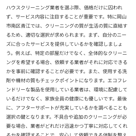
顧客満足度の高い業者の特徴
ハウスクリーニング業者を選ぶ際、価格だけに囚われ
競争力のある業者の見極め方
ず、サービス内容に注目することが重要です。特に岡山
効率的なハウスクリーニング選び方岡山市南区
市南区青江では、クリーニングの質が生活の質に直結す
青江での実践例
るため、適切な選択が求められます。まず、自分のニー
予約前に確認すべき重要事項
ズに合ったサービスを提供しているかを確認しましょ
最適なプランを選ぶための基準
う。例えば、特定の部屋だけでなく、全体的なクリーニ
効率的なスケジュール管理の方法
ングを希望する場合、依頼する業者がそれに対応できる
かを事前に確認することが必要です。また、使用する洗
アフターサービスの重要性
剤や機材の質もチェックポイントになります。エコフレ
安心をもたらす契約内容の確認
ンドリーな製品を使用している業者は、環境に配慮して
実践例から学ぶ選び方の秘訣
いるだけでなく、家族全員の健康にも優しいです。最後
ハウスクリーニングで生活を変える岡山市南区
に、アフターサポートが充実しているかを調べることも
青江のおすすめ業者
選択の鍵となります。不具合や追加のクリーニングが必
生活の質を向上させる業者の選び方
要な場合、業者がどれだけ迅速かつ丁寧に対応してくれ
プロに任せることで得られる効果
るかを確認することで、安心して依頼できる体制を整え