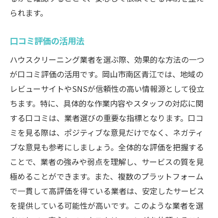
口コミで高評価の業者を選ぶ理由
られます。
専門家の視点から見た選び方のポイント
口コミ評価の活用法
家事効率を上げるための業者選定
ハウスクリーニング業者を選ぶ際、効果的な方法の一つ
生活空間を一新するクリーニングの魅力
が口コミ評価の活用です。岡山市南区青江では、地域の
岡山市南区青江のハウスクリーニング成功事例
レビューサイトやSNSが信頼性の高い情報源として役立
住環境改善の秘訣
ちます。特に、具体的な作業内容やスタッフの対応に関
成功事例から学ぶハウスクリーニングの手
する口コミは、業者選びの重要な指標となります。口コ
法
ミを見る際は、ポジティブな意見だけでなく、ネガティ
環境改善に効果的なクリーニング術
ブな意見も参考にしましょう。全体的な評価を把握する
住環境が変わることで得られるメリット
ことで、業者の強みや弱点を理解し、サービスの質を見
選んで良かった業者の共通点
極めることができます。また、複数のプラットフォーム
施術前後の変化を実感する方法
で一貫して高評価を得ている業者は、安定したサービス
住環境改善に向けたアドバイス
を提供している可能性が高いです。このような業者を選