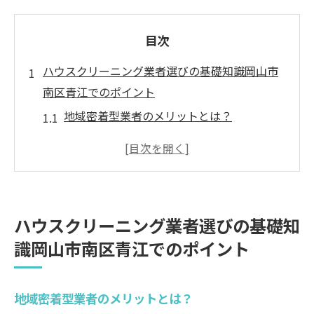
目次
ハウスクリーニング業者選びの基礎知識岡山市
南区青江でのポイント
地域密着型業者のメリットとは？
価格だけではない、サービス内容で選ぶコ
ツ
口コミ評価の活用法
実績が示す信頼性の指標
ハウスクリーニング業者選びの基礎知
プロフェッショナルとアマチュアの違い
識岡山市南区青江でのポイント
契約前に確認すべきポイント
岡山市南区青江でのハウスクリーニング利用者
地域密着型業者のメリットとは？
の声から学ぶ信頼の条件