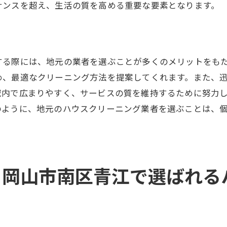
ナンスを超え、生活の質を高める重要な要素となります。
エアコンだけでない、家全体のクリーニング
清潔な環境がもたらす安心感
毎日の生活にクリーニングを取り入れる意義
元業者が語る！岡山市南区青江でのエアコンクリーニング
する際には、地元の業者を選ぶことが多くのメリットをも
め、最適なクリーニング方法を提案してくれます。また、
最新技術を導入したエアコンクリーニング
域内で広まりやすく、サービスの質を維持するために努力
過去と現在のクリーニング技術の違い
のように、地元のハウスクリーニング業者を選ぶことは、
クリーニング技術の進化がもたらす利点
地域住民のニーズに応えるサービスの進化
エコフレンドリーなクリーニング方法
未来につながるクリーニング技術
！岡山市南区青江で選ばれる
江で安心して任せられるハウスクリーニング業者の選び方
信頼できる業者を選ぶポイント
口コミと評判の確認方法