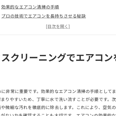
効果的なエアコン清掃の手順
プロの技術でエアコンを長持ちさせる秘訣
エアコン清掃が健康に与える影響
季節ごとの適切なメンテナンス方法
エアコンの効率を上げるクリーニングの重要性
地元業者を選ぶメリット
ウスクリーニングでエアコン
アコンのカビ対策！岡山市南区青江で選ばれるハウスクリ
エアコン内部のカビ除去方法
健康リスクとカビ対策の重要性
効果的なカビ予防策
めに非常に重要です。効果的なエアコン清掃の手順として
地元業者のカビ対策技術
溜まりやすいため、丁寧に水で洗い流すことが必要です。
カビが引き起こすトラブルとその解決策
菌や微細な汚れを徹底的に除去します。これにより、空気
いがないかを確認することも大切です。エアコンの効果的
プロのクリーニングで安心安全な環境を