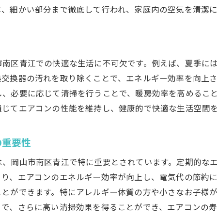
エアコン効率の向上方法
は、細かい部分まで徹底して行われ、家庭内の空気を清潔
プロに任せる安心感
レルギー予防に最適！青江のエアコンクリーニングの実際
アレルギー対策としてのエアコンクリーニング
市南区青江での快適な生活に不可欠です。例えば、夏季に
アレルゲンの除去方法
熱交換器の汚れを取り除くことで、エネルギー効率を向上
エアコンがアレルギーに与える影響
し、必要に応じて清掃を行うことで、暖房効率を高めるこ
予防策としての定期クリーニング
通じてエアコンの性能を維持し、健康的で快適な生活空間
アレルギー持ちに優しいクリーニング技術
健康維持に役立つクリーニング
の重要性
江で快適な住環境を実現するハウスクリーニングの魅力
は、岡山市南区青江で特に重要とされています。定期的な
住環境改善のためのクリーニングサービス
より、エアコンのエネルギー効率が向上し、電気代の節約
快適な生活空間を保つコツ
ことができます。特にアレルギー体質の方や小さなお子様
プロフェッショナルによる品質保証
とで、さらに高い清掃効果を得ることができ、エアコンの