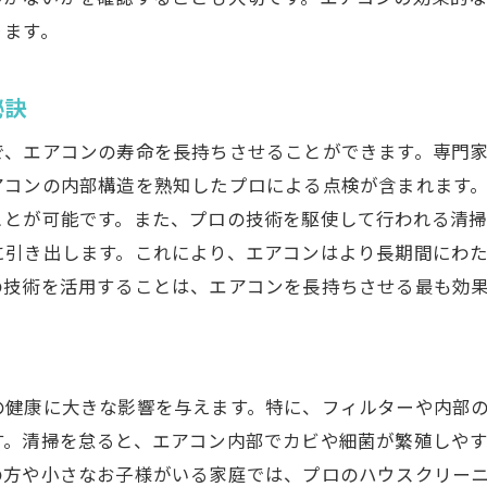
ります。
域密着型サービス！青江のハウスクリーニング業者の特徴
地域特有のニーズに応えるサービス
秘訣
信頼できる業者の選び方
顧客満足度を向上させるための取り組み
で、エアコンの寿命を長持ちさせることができます。専門
アコンの内部構造を熟知したプロによる点検が含まれます
青江の専門業者の強み
ことが可能です。また、プロの技術を駆使して行われる清
地域密着型のメリット
に引き出します。これにより、エアコンはより長期間にわ
地域住民からの評価と口コミ
の技術を活用することは、エアコンを長持ちさせる最も効
ロに聞く！青江でのエアコンクリーニングの重要性と効果
エアコンクリーニングの効果とは
専門家が語るエアコン清掃の重要性
の健康に大きな影響を与えます。特に、フィルターや内部
クリーニングによるエアコン寿命の延長
す。清掃を怠ると、エアコン内部でカビや細菌が繁殖しや
専門的な技術とその利点
の方や小さなお子様がいる家庭では、プロのハウスクリー