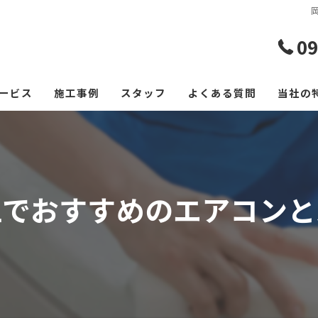
09
ービス
施工事例
スタッフ
よくある質問
当社の
エアコ
レンジ
江でおすすめのエアコンと
フロー
浴室
空室