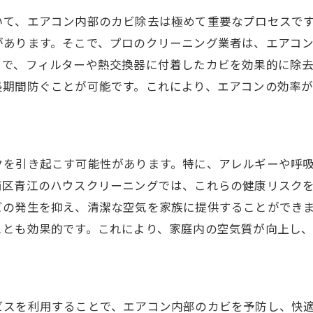
専門性と経験を重視する理由
いて、エアコン内部のカビ除去は極めて重要なプロセスで
安全性に配慮したサービス選び
があります。そこで、プロのクリーニング業者は、エアコ
価格とサービス内容のバランス
とで、フィルターや熱交換器に付着したカビを効果的に除
長期間防ぐことが可能です。これにより、エアコンの効率
顧客サポートの充実度をチェック
クを引き起こす可能性があります。特に、アレルギーや呼
南区青江のハウスクリーニングでは、これらの健康リスク
ビの発生を抑え、清潔な空気を家族に提供することができ
ことも効果的です。これにより、家庭内の空気質が向上し
ビスを利用することで、エアコン内部のカビを予防し、快