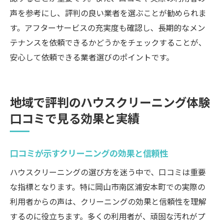
潔な住まいの秘訣
声を参考にし、評判の良い業者を選ぶことが勧められま
清潔な住まいを保つためのクリーニング法
す。アフターサービスの充実度も確認し、長期的なメン
プロのクリーニングがもたらす住環境の改
テナンスを依頼できるかどうかをチェックすることが、
善
安心して依頼できる業者選びのポイントです。
地域の特性に合わせたクリーニングのコツ
清潔な住まいを実現するためのクリーニン
地域で評判のハウスクリーニング体験
グ技術
口コミで見る効果と実績
効果的なクリーニングで心地よい暮らしを
手に入れる
住まいを清潔に保つためのクリーニングの
口コミが示すクリーニングの効果と信頼性
秘訣
ハウスクリーニングの選び方を迷う中で、口コミは重要
な指標となります。特に岡山市南区浦安本町での実際の
利用者からの声は、クリーニングの効果と信頼性を理解
するのに役立ちます。多くの利用者が、頑固な汚れがプ