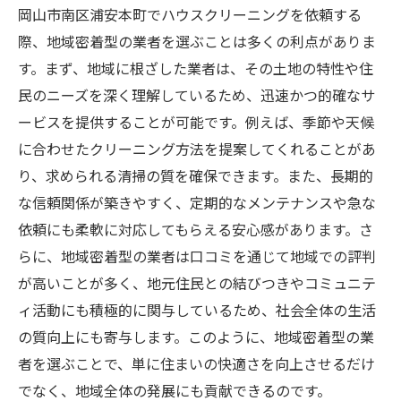
見る効果と実績
岡山市南区浦安本町でハウスクリーニングを依頼する
口コミが示すクリーニングの効果と信頼性
際、地域密着型の業者を選ぶことは多くの利点がありま
す。まず、地域に根ざした業者は、その土地の特性や住
実際の利用者の声から見るサービスの質
民のニーズを深く理解しているため、迅速かつ的確なサ
地域で評判の高い業者の選び方
ービスを提供することが可能です。例えば、季節や天候
費用対効果を考慮した賢い選択
に合わせたクリーニング方法を提案してくれることがあ
口コミを基にした効果的なハウスクリーニ
り、求められる清掃の質を確保できます。また、長期的
ングの選び方
な信頼関係が築きやすく、定期的なメンテナンスや急な
満足度の高いクリーニング体験の実例
依頼にも柔軟に対応してもらえる安心感があります。さ
ハウスクリーニングで賃貸退去も安心岡山市南
らに、地域密着型の業者は口コミを通じて地域での評判
区からの声
が高いことが多く、地元住民との結びつきやコミュニテ
賃貸退去時に必要なクリーニングのポイン
ィ活動にも積極的に関与しているため、社会全体の生活
ト
の質向上にも寄与します。このように、地域密着型の業
者を選ぶことで、単に住まいの快適さを向上させるだけ
岡山市南区での退去時クリーニングの実績
でなく、地域全体の発展にも貢献できるのです。
トラブルを避けるためのクリーニング業者