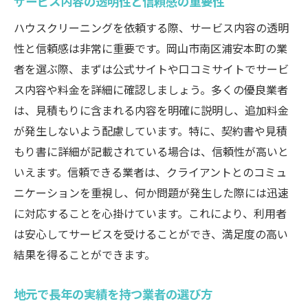
サービス内容の透明性と信頼感の重要性
実際に引越しを経験した人のクリーニング
体験談
ハウスクリーニングを依頼する際、サービス内容の透明
ハウスクリーニングの範囲を知ることで安心で
性と信頼感は非常に重要です。岡山市南区浦安本町の業
きる業者選びを
者を選ぶ際、まずは公式サイトや口コミサイトでサービ
ス内容や料金を詳細に確認しましょう。多くの優良業者
クリーニングの範囲を理解するための基礎
は、見積もりに含まれる内容を明確に説明し、追加料金
知識
が発生しないよう配慮しています。特に、契約書や見積
依頼可能なクリーニング範囲の確認方法
もり書に詳細が記載されている場合は、信頼性が高いと
業者選びに必要なクリーニング範囲の知識
いえます。信頼できる業者は、クライアントとのコミュ
安心して依頼できるクリーニング業者の特
ニケーションを重視し、何か問題が発生した際には迅速
徴
に対応することを心掛けています。これにより、利用者
クリーニング範囲の透明性がもたらす安心
は安心してサービスを受けることができ、満足度の高い
感
結果を得ることができます。
業者に確認すべきクリーニングの範囲と内
容
地元で長年の実績を持つ業者の選び方