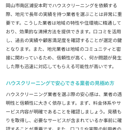
口コミから学ぶ岡山市南区のハウスクリーニン
岡山市南区浦安本町でハウスクリーニングを依頼する
グサービスの選び方
際、地元で長年の実績を持つ業者を選ぶことは非常に重
口コミが示すハウスクリーニングの選び方
要です。こうした業者は地域の特性や住環境に精通して
信頼性のあるクリーニング業者を口コミで
おり、効果的な清掃方法を提供できます。口コミを活用
探す方法
し、過去の実績や顧客満足度を確認することが選定の鍵
となります。また、地元業者は地域のコミュニティと密
地域の声を反映したクリーニング業者の選
接に関わっているため、信頼性が高く、何か問題が発生
び方
した際も迅速に対応してもらえる可能性が高いです。
口コミから得られるクリーニングの実情と
評価
ハウスクリーニングで安心できる業者の見極め方
実際の利用者の声を活かした業者選びのポ
ハウスクリーニング業者を選ぶ際の安心感は、業者の透
イント
明性と信頼性に大きく依存します。まず、料金体系やサ
口コミから学ぶサービスの良し悪しの見分
ービス内容が明確であることを確認しましょう。見積も
け方
りを取得し、必要なサービスが含まれているか事前に確
岡山市南区での効果的なハウスクリーニング清
認することが重要です。また、口コミや実際の利用者の