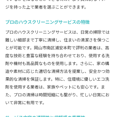
ジを持った上で業者を選ぶことができます。
お得なプランを見つけるためのヒント
クリーニングの費用対効果を最大化するた
プロのハウスクリーニングサービスの特徴
めのポイント
プロのハウスクリーニングサービスは、日常の掃除では
引越し前後のハウスクリーニングの重要性実際
難しい細部まで丁寧に清掃し、住まいの清潔さを保つこ
の事例から
とが可能です。岡山市南区浦安本町で評判の業者は、高
引越し前にクリーニングを依頼するメリッ
度な技術と豊富な経験を持ち合わせており、使用する洗
ト
剤や機材も高品質なものを使用します。さらに、家の構
引越し後のクリーニングで新生活を快適に
造や素材に応じた適切な清掃方法を提案し、安全かつ効
実例に学ぶクリーニングの重要性と効果
果的な清掃を保証します。特に、住環境に優しいエコ洗
引越し時に役立つクリーニングサービスの
剤を使用する業者は、家族やペットにも安心です。ま
選び方
た、プロの清掃は時間短縮にも繋がり、忙しい日常にお
引越しをスムーズにするためのクリーニン
いて非常に有用です。
グのポイント