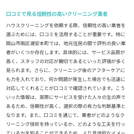
選び
口コミで見る信頼性の高いクリーニング業者
退去時に役立つハウスクリーニングの効果
ハウスクリーニングを依頼する際、信頼性の高い業者を
実際の退去体験から学ぶクリーニングの重
選ぶためには、口コミを活用することが重要です。特に
要性
岡山市南区浦安本町では、地元住民の間で評判の良い業
安心して退去できるクリーニングサービス
者がいくつか存在します。具体的には、サービス品質が
の選び方
高く、スタッフの対応が親切であるといった評価が多く
岡山市南区でのハウスクリーニング費用対効果
見られます。さらに、クリーニング後のアフターケアに
を最大化する方法
も力を入れており、何か問題が発生した場合でも迅速に
コストを抑えるためのクリーニングプラン
対応してくれることが口コミで確認されています。こう
の比較
いった情報は、実際にサービスを受けた人々の生の声で
費用対効果の高いクリーニングサービスの
あるため、信頼性が高く、選択の際の有力な判断基準と
選び方
なります。また、口コミを通じて、業者がどのようなク
地域の相場を知って賢く選ぶ方法
リーニング技術を持っているか、どのような工夫を行っ
ているかを知ることができるため、より具体的なイメー
サービス内容と価格のバランスを考える