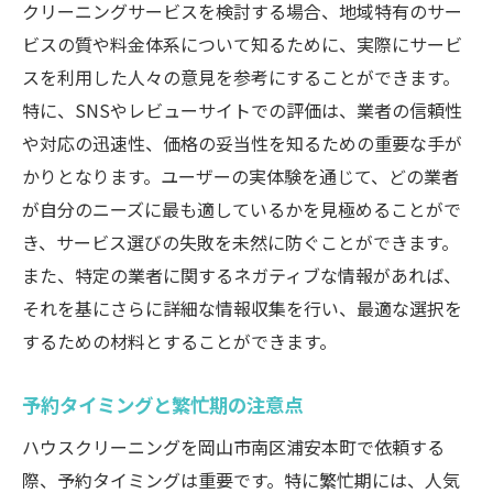
クリーニングサービスを検討する場合、地域特有のサー
お得なパッケージプランの活用
ビスの質や料金体系について知るために、実際にサービ
サービス内容の充実度を比較
スを利用した人々の意見を参考にすることができます。
コスパが高い業者の特徴
特に、SNSやレビューサイトでの評価は、業者の信頼性
口コミ評価の高いサービスの見つけ方
や対応の迅速性、価格の妥当性を知るための重要な手が
定期利用で得られる割引のメリット
かりとなります。ユーザーの実体験を通じて、どの業者
ハウスクリーニングで岡山市南区浦安本町の生
が自分のニーズに最も適しているかを見極めることがで
活をより快適にする方法
き、サービス選びの失敗を未然に防ぐことができます。
快適な住環境の実現に向けたステップ
また、特定の業者に関するネガティブな情報があれば、
それを基にさらに詳細な情報収集を行い、最適な選択を
プロの清掃で得られる生活の変化
するための材料とすることができます。
清掃後の快適さを維持する方法
健康的な住まいを作る清掃習慣
予約タイミングと繁忙期の注意点
ライフスタイルに合った清掃サービスの選
ハウスクリーニングを岡山市南区浦安本町で依頼する
択
際、予約タイミングは重要です。特に繁忙期には、人気