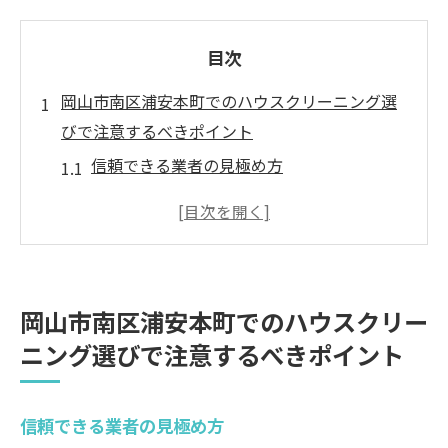
目次
岡山市南区浦安本町でのハウスクリーニング選
びで注意するべきポイント
信頼できる業者の見極め方
料金体系の比較と選択肢
サービス内容の詳細確認
口コミやレビューの活用法
予約タイミングと繁忙期の注意点
岡山市南区浦安本町でのハウスクリー
保証制度の有無と内容
ニング選びで注意するべきポイント
プロが教える岡山市南区浦安本町のハウスクリ
ーニング活用法
信頼できる業者の見極め方
エアコンクリーニングのタイミング