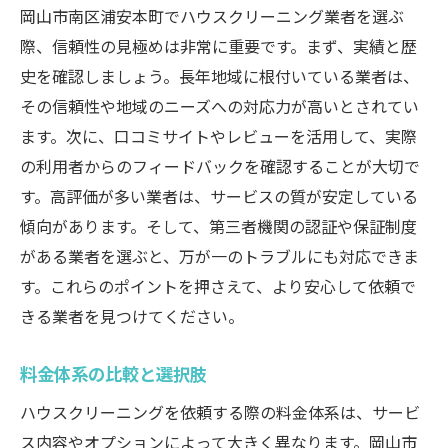
岡山市南区浦安本町でハウスクリーニング業者を選ぶ
キッチン周りの清掃テクニック
際、信頼性の見極めは非常に重要です。まず、実績と歴
家具に適した清掃方法
史を確認しましょう。長年地域に根付いている業者は、
定期清掃のメリット
その信頼性や地域のニーズへの対応力が高いとされてい
家電の寿命を延ばすクリーニング
ます。次に、口コミサイトやレビューを活用して、実際
プロの技術を活用した効率化
の利用者からのフィードバックを確認することが大切で
ハウスクリーニングで岡山市南区浦安本町の住
す。高評価が多い業者は、サービスの質が安定している
環境を一新する方法
傾向があります。そして、第三者機関の認証や保証制度
全体的な清掃プランの立て方
がある業者を選ぶと、万が一のトラブルにも対応できま
す。これらのポイントを押さえて、より安心して依頼で
専門的な清掃が住環境に与える影響
きる業者を見つけてください。
生活動線を考慮した清掃スケジュール
住まい全体の衛生管理の重要性
料金体系の比較と選択肢
季節に応じた清掃ポイント
ハウスクリーニングを依頼する際の料金体系は、サービ
プロの力でインテリアを美しく保つ
ス内容やオプションによって大きく異なります。岡山市