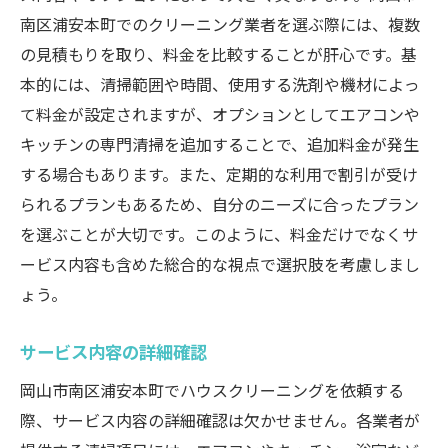
初めてのハウスクリーニング体験で知っておく
南区浦安本町でのクリーニング業者を選ぶ際には、複数
べき岡山市南区浦安本町の情報
の見積もりを取り、料金を比較することが肝心です。基
初回利用時の注意点
本的には、清掃範囲や時間、使用する洗剤や機材によっ
事前準備と確認事項
て料金が設定されますが、オプションとしてエアコンや
選ぶべきオプションサービス
キッチンの専門清掃を追加することで、追加料金が発生
する場合もあります。また、定期的な利用で割引が受け
初めての方におすすめの業者
られるプランもあるため、自分のニーズに合ったプラン
プロのアドバイスを活かす方法
を選ぶことが大切です。このように、料金だけでなくサ
料金に関するよくある質問
ービス内容も含めた総合的な視点で選択肢を考慮しまし
岡山市南区浦安本町でのハウスクリーニングが
ょう。
もたらす家事の効率化
家事の時間短縮テクニック
サービス内容の詳細確認
プロによる清掃の効果
岡山市南区浦安本町でハウスクリーニングを依頼する
効率化に役立つ清掃機器の紹介
際、サービス内容の詳細確認は欠かせません。各業者が
日常清掃の負担軽減方法