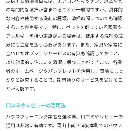
提供する清掃項目には、エアコンやキッチン、浴室など
プロのサービスを活用した時間管理
の専門的な清掃が含まれることが一般的ですが、具体的
な内容や使用する洗剤の種類、清掃時間についても確認
家族全員で取り組む清掃習慣
することが重要です。特に、ペットを飼っている家庭や
エアコンからキッチンまで岡山市南区浦安本町
アレルギーを持つ家族がいる場合は、使用する洗剤の成
での専門清掃のメリット
分にも注意を払う必要があります。また、家具や家電に
エアコンクリーニングの必要性
合わせたオプションサービスの有無も確認しておくと、
キッチン周りの頑固な汚れ対策
より効果的に住まいを清潔に保つことができます。各業
バスルームのカビ防止法
者のホームページやパンフレットを活用し、事前にしっ
家電の内部清掃の重要性
かりと調査することで、期待通りのサービスを受けるこ
プロの清掃で得られる安心感
とが可能です。
専門技術による快適な住環境
口コミやレビューの活用法
岡山市南区浦安本町で見つけるコスパ最強のハ
ウスクリーニングサービス
ハウスクリーニング業者を選ぶ際、口コミやレビューの
活用は非常に有効です。岡山市南区浦安本町でのハウス
料金と質のバランスを考えた選び方