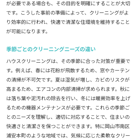
が必要である場合も、その目的を明確にすることが大切
健康を守るためのプロの清掃の重要性
です。こうした事前の準備によって、クリーニングがよ
住まいの清潔感を保つためのハウスクリーニン
り効率的に行われ、快適で清潔な住環境を維持すること
グ依頼前のポイント
が可能になります。
清掃範囲と頻度を依頼前に明確に
季節ごとのクリーニングニーズの違い
業者とのコミュニケーションで満足度アッ
プ
ハウスクリーニングは、その季節に合った対策が重要で
す。例えば、春には花粉が飛散するため、窓やカーテン
依頼前に知っておくべき法律と規制
の清掃が不可欠です。夏は湿気が増し、カビのリスクが
クリーニング前に行う準備作業のすすめ
高まるため、エアコンの内部清掃が求められます。秋に
業者選びの際に考慮すべきポイント
は落ち葉や泥汚れの除去を行い、冬には暖房効率を上げ
住まいに合った清掃依頼の計画方法
るための機器メンテナンスが必要です。これらの季節ご
地元サービスを活用したハウスクリーニングで
とのニーズを理解し、適切に対応することで、住まいの
安心生活を手に入れる
快適さと清潔さを保つことができます。特に岡山市南区
地元業者の選定で地域経済を支える
浦安本町のような地域では、気候に応じた柔軟なクリー