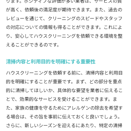
ります。ポジティブな評価が多い業者は、サービスの質
定期的なメンテナンスで美しさを長持ちさ
が高く、依頼後の満足度が期待できます。また、過去の
せる
レビューを通じて、クリーニングのスピードやスタッフ
季節の変わり目に合わせた清掃ポイント
の対応についての情報も得ることができます。これによ
安全で環境に優しい清掃用品の選び方
り、安心してハウスクリーニングを依頼できる環境を整
プロのアドバイスを受けた清掃計画の立て
えることができるのです。
方
清掃内容と利用目的を明確にする重要性
家庭で続けられるクリーニングテクニック
岡山市南区浦安本町でプロのハウスクリーニン
ハウスクリーニングを依頼する前に、清掃内容と利用目
グを選ぶ理由
的を明確にすることが重要です。まず、どの部分を重点
的に清掃してほしいか、具体的な要望を業者に伝えるこ
プロに任せることで得られる安心と安全
とで、効果的なサービスを受けることができます。ま
地域特性に対応したサービスの利便性
た、家族の健康を守るためにアレルゲンの除去を希望す
時間と労力を節約する効率的な選択
る場合は、その旨を事前に伝えておくと良いでしょう。
プロの設備で可能な難易度の高い清掃
さらに、新しいシーズンを迎えるにあたり、特定の清掃
結果が見える！プロの技術の違い