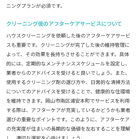
地元企業だからこその迅速で柔軟な対応
ニングプランが必須です。
エコフレンドリーな地元企業の利用価値
クリーニング後のアフターケアサービスについて
地域イベントやキャンペーンを活用する方
法
ハウスクリーニングを依頼した後のアフターケアサービ
スも重要です。クリーニングが完了した後の維持管理に
地元コミュニティとの連携で安心サービス
よって、その効果を長持ちさせることができます。具体
を
的には、定期的なメンテナンススケジュールを設定し、
地元の人々による口コミを信頼する理由
業者からのアドバイスを受けると良いでしょう。また、
使用するクリーニング剤の選び方や、日常的な清掃方法
についてのアドバイスを受けることで、健康的な住環境
を維持できます。岡山市南区浦安本町でサービスを利用
する際は、アフターケアが充実しているかどうかも業者
選びの重要なポイントです。このように、アフターケア
の充実度が住まいの長期的な価値を左右することを理解
し、適切な選択を心掛けましょう。