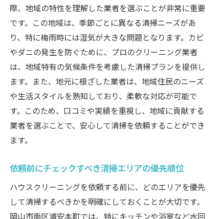
選び方ガイド
際、地域の特性を理解した業者を選ぶことが非常に重要
信頼できるクリーニング業者の見極め方
です。この地域は、季節ごとに異なる清掃ニーズがあ
り、特に梅雨時には湿気が大きな問題となります。カビ
保証とアフターサービスの確認ポイント
やダニの発生を防ぐために、プロのクリーニング業者
料金体系の透明性を重視する理由
は、地域特有の気候条件を考慮した清掃プランを提供し
地元で評判の業者を探すコツ
ます。また、地元に根ざした業者は、地域住民のニーズ
プロの技術と設備を持つ業者を選ぶ
や生活スタイルを熟知しており、柔軟な対応が可能で
契約前に注意すべきトラブル防止策
す。このため、口コミや実績を重視し、地域に貢献する
地元でおすすめのハウスクリーニング業者を選
業者を選ぶことで、安心して清掃を依頼することができ
ぶための秘訣
ます。
実績で選ぶ！地元業者の強みを活かす
依頼前にチェックすべき清掃エリアの優先順位
口コミとリピート率の高い業者を選ぶ理由
地元特有のサービス提供を行う業者の見つ
ハウスクリーニングを依頼する前に、どのエリアを優先
け方
して清掃するべきかを明確にしておくことが大切です。
岡山市南区浦安本町では、特にキッチンや浴室など水回
特典や割引キャンペーンを活用する方法