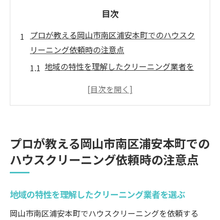
目次
プロが教える岡山市南区浦安本町でのハウスク
リーニング依頼時の注意点
地域の特性を理解したクリーニング業者を
選ぶ
依頼前にチェックすべき清掃エリアの優先
順位
過去の利用者レビューで安心感を確認
プロが教える岡山市南区浦安本町での
清掃内容と利用目的を明確にする重要性
ハウスクリーニング依頼時の注意点
季節ごとのクリーニングニーズの違い
クリーニング後のアフターケアサービスに
地域の特性を理解したクリーニング業者を選ぶ
ついて
安心と信頼を得るためのハウスクリーニングの
岡山市南区浦安本町でハウスクリーニングを依頼する