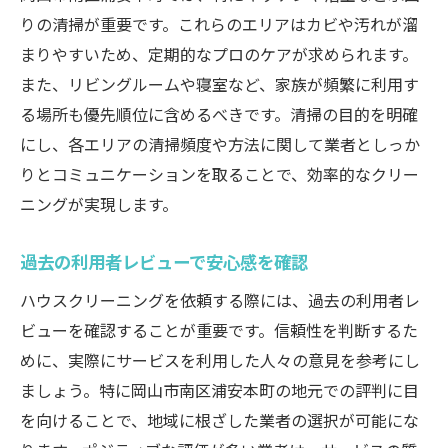
りの清掃が重要です。これらのエリアはカビや汚れが溜
地域密着型のサービス提供の利点
まりやすいため、定期的なプロのケアが求められます。
オンラインでの情報収集のコツ
また、リビングルームや寝室など、家族が頻繁に利用す
見積もりと保証が重要！ハウスクリーニング依
る場所も優先順位に含めるべきです。清掃の目的を明確
頼の成功ポイント
にし、各エリアの清掃頻度や方法に関して業者としっか
見積もりの詳細確認で後悔しない選択を
りとコミュニケーションを取ることで、効率的なクリー
保証内容の確認で安心感を得る
ニングが実現します。
契約前に確認したい重要な質問
過去の利用者レビューで安心感を確認
追加料金を避けるための事前確認リスト
依頼内容に応じた適正価格の判断基準
ハウスクリーニングを依頼する際には、過去の利用者レ
ビューを確認することが重要です。信頼性を判断するた
複数業者の見積もり比較で最適な選択を
めに、実際にサービスを利用した人々の意見を参考にし
快適な住環境を実現するためのハウスクリーニ
ましょう。特に岡山市南区浦安本町の地元での評判に目
ングのコツ
を向けることで、地域に根ざした業者の選択が可能にな
プロの技術を活かした効率的な清掃方法