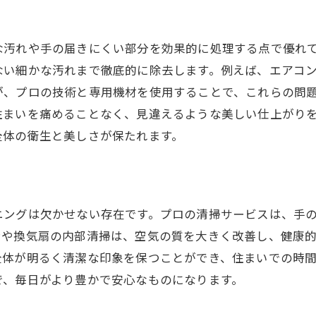
隠れた場所の徹底洗浄
水回りの清掃がもたらす衛生面の改善
な汚れや手の届きにくい部分を効果的に処理する点で優れ
長期的な清潔さを保つためのハウスクリーニング戦略
ない細かな汚れまで徹底的に除去します。例えば、エアコ
持続可能な清掃プランの立案
が、プロの技術と専用機材を使用することで、これらの問
長期間清潔を保つ秘訣
住まいを痛めることなく、見違えるような美しい仕上がり
プロが推奨するメンテナンス方法
全体の衛生と美しさが保たれます。
定期清掃と日常掃除のバランス
清掃後の維持管理術
清潔な環境を維持するための習慣
ニングは欠かせない存在です。プロの清掃サービスは、手
プロの清掃計画が家の価値を守る鍵になる
ンや換気扇の内部清掃は、空気の質を大きく改善し、健康
資産価値を守るための清掃戦略
全体が明るく清潔な印象を保つことができ、住まいでの時
家の価値を高める清掃の重要性
で、毎日がより豊かで安心なものになります。
プロに任せることで得られる安心感