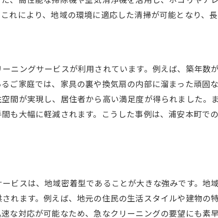
美しい住環境を保つための定期的なメンテナンス
。これにより、地域の環境に適応した清掃が可能となり、長
プロによる定期清掃の効果的なスケジューリング
清掃による快適さの持続性
日々の生活で活かせるプロの清掃知識
リーニングサービスが利用されています。例えば、築年数
あるご家庭では、家具の裏や換気扇の内部に溜まった頑固
住空間が実現し、居住者から高い満足度が得られました。
手間も大幅に軽減されます。こうした事例は、浦安本町で
サービスは、地域密着型であることが大きな強みです。地
供されます。例えば、地元の住民の生活スタイルや建物の
迅速な対応が可能なため、急なクリーニングの要望にも素