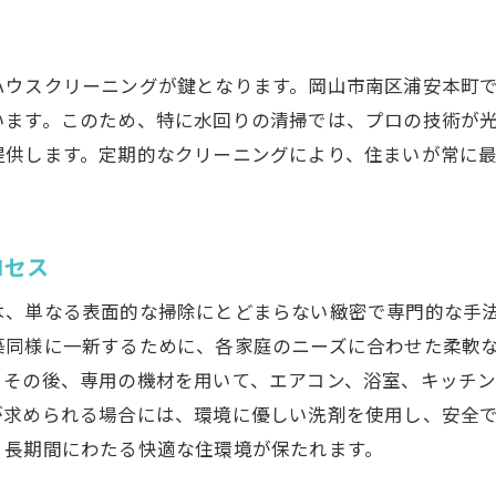
日常清掃を超える専門技術で家全体を蘇らせる
専門技術が生み出す驚異の清掃力
ハウスクリーニングが鍵となります。岡山市南区浦安本町
日常掃除とプロの清掃の違い
います。このため、特に水回りの清掃では、プロの技術が
プロが使用する専門道具と洗剤
提供します。定期的なクリーニングにより、住まいが常に
細部まで行き届くプロの手法
徹底的な清掃がもたらす健康効果
ロセス
専門家による最適な清掃頻度の提案
水回りこそプロのハウスクリーニングが効果的
は、単なる表面的な掃除にとどまらない緻密で専門的な手
築同様に一新するために、各家庭のニーズに合わせた柔軟
水回りのしつこい汚れを一掃
。その後、専用の機材を用いて、エアコン、浴室、キッチ
バスルームとキッチンのクリーニング
が求められる場合には、環境に優しい洗剤を使用し、安全
プロが行うカビや石鹸カスの除去法
、長期間にわたる快適な住環境が保たれます。
水漏れや湿気対策もお任せ