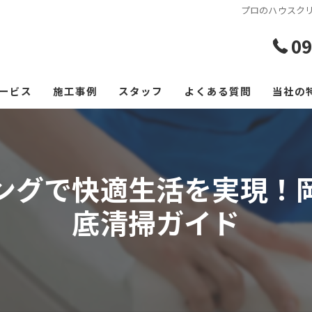
プロのハウスク
09
ービス
施工事例
スタッフ
よくある質問
当社の
エアコ
レンジ
ングで快適生活を実現！
フロー
底清掃ガイド
浴室
空室