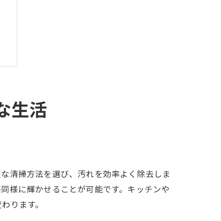
な生活
は
適な清掃方法を選び、汚れを効率よく除去しま
築同様に輝かせることが可能です。キッチンや
変わります。