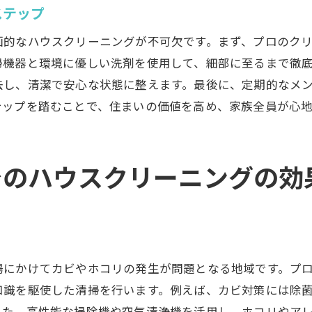
予防的な清掃がもたらす経済的効果
ステップ
プロの清掃が家の耐久性を高める理由
画的なハウスクリーニングが不可欠です。まず、プロのク
将来的な資産価値向上のためのクリーニング
掃機器と環境に優しい洗剤を使用して、細部に至るまで徹
清掃のプロが提案する効率的な家全体の清掃プラン
去し、清潔で安心な状態に整えます。最後に、定期的なメ
テップを踏むことで、住まいの価値を高め、家族全員が心
効率的な清掃プランの立て方
プロが教える効率的な掃除テクニック
家全体を見渡したクリーニングのポイント
でのハウスクリーニングの効
時間と労力を節約する方法
プロが実践する優先順位の付け方
家族全員で取り組む共同清掃プラン
定期的なハウスクリーニングで快適さと美しさを持続
場にかけてカビやホコリの発生が問題となる地域です。プ
定期清掃のメリットと必要性
知識を駆使した清掃を行います。例えば、カビ対策には除
継続的な清掃がもたらす生活の質向上
また、高性能な掃除機や空気清浄機を活用し、ホコリやア