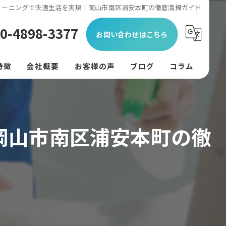
リーニングで快適生活を実現！岡山市南区浦安本町の徹底清掃ガイド
0-4898-3377
お問い合わせはこちら
特徴
会社概要
お客様の声
ブログ
コラム
ン
フード
岡山市南区浦安本町の徹
リング