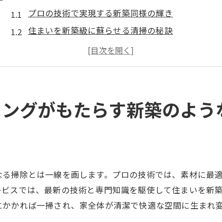
プロの技術で実現する新築同様の輝き
住まいを新築級に蘇らせる清掃の秘訣
専門家が行うハウスクリーニングのプロセス
汚れを根こそぎ落とすプロの清掃技術
日常生活を快適にする清掃の力
新築のような住環境を取り戻すためのステップ
ニングがもたらす新築のよう
岡山市南区浦安本町でのハウスクリーニングの効果と
地域特有の汚れに対応する清掃技術
浦安本町でのクリーニング事例
地域密着型サービスの利点
なる掃除とは一線を画します。プロの技術では、素材に最
地元の生活環境に適した清掃プラン
ービスでは、最新の技術と専門知識を駆使して住まいを新
長期間効果を持続させるためのポイント
にかかれば一掃され、家全体が清潔で快適な空間に生まれ
地域住民の満足度を高める清掃の工夫