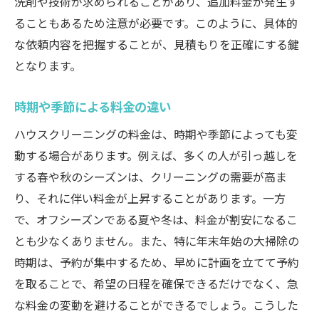
洗剤や技術が求められることがあり、追加料金が発生す
アフターサービスの内容とサポート体制
ることもあるため注意が必要です。このように、具体的
な依頼内容を把握することが、見積もりを正確にする鍵
地元の業者を選ぶメリット
となります。
ハウスクリーニングにかかる費用を抑える秘訣
複数業者から見積もりを取るメリット
時期や季節による料金の違い
自分でできる手軽なクリーニング方法
ハウスクリーニングの料金は、時期や季節によっても変
定期的なメンテナンスでコストを削減
動する場合があります。例えば、多くの人が引っ越しを
まとめて依頼することで得られる割引
する春や秋のシーズンは、クリーニングの需要が高ま
不要なサービスをカットする方法
り、それに伴い料金が上昇することがあります。一方
日常の掃除習慣で費用を抑える
で、オフシーズンである夏や冬は、料金が割安になるこ
プロのハウスクリーニングで得られる安心と快
とも少なくありません。また、特に年末年始の大掃除の
適
時期は、予約が集中するため、早めに計画を立てて予約
を取ることで、希望の日程を確保できるだけでなく、急
専門技術による徹底清掃の効果
な料金の変動を避けることができるでしょう。こうした
アレルギー対策としてのプロクリーニング