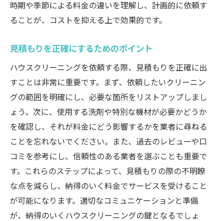
時期や季節による料金の違いを理解し、計画的に依頼す
快適な住環境がもたらす健康効果
ることが、コストを抑える上で効果的です。
自分では手の届かない場所の清掃
定期的なプロクリーニングのメリット
見積もりを正確にするためのポイント
家族全員で実感する快適さの向上
ハウスクリーニングを依頼する際、見積もりを正確に出
依頼前に知っておくべきハウスクリーニングの
すことは非常に重要です。まず、依頼したいクリーニン
注意点
グの範囲を明確にし、必要な箇所をリストアップしまし
事前準備で知っておくべきこと
ょう。次に、使用する洗剤や特別な機材が必要かどうか
契約時の注意点と確認事項
を確認し、それが料金にどう影響するかを業者に尋ねる
ことを忘れないでください。また、過去のレビューや口
当日のスケジュール確認と調整
コミを参考にし、信頼性のある業者を選ぶことも重要で
万が一のトラブル対応策
す。これらのステップによって、見積もりの際の不明瞭
依頼後のフォローアップの重要性
な点を減らし、納得のいく料金でサービスを受けること
キャンセルポリシーの確認
が可能になります。適切なコミュニケーションと準備
が、納得のいくハウスクリーニングの鍵となるでしょ