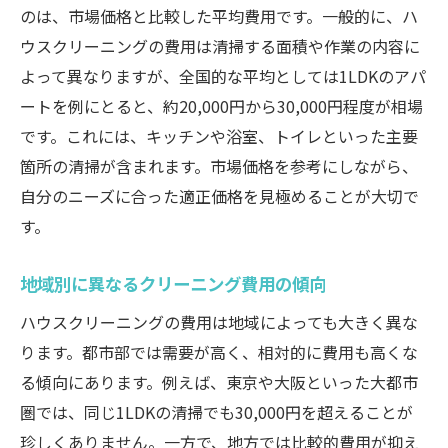
のは、市場価格と比較した平均費用です。一般的に、ハ
料金とサービス範囲のバランスを取る方法
ウスクリーニングの費用は清掃する面積や作業の内容に
信頼できる業者の選び方と料金の見極め方
よって異なりますが、全国的な平均としては1LDKのアパ
料金明細書の確認ポイント
ートを例にとると、約20,000円から30,000円程度が相場
追加費用を避けるための事前確認
です。これには、キッチンや浴室、トイレといった主要
透明性のある料金体系を持つ業者の特徴
箇所の清掃が含まれます。市場価格を参考にしながら、
ハウスクリーニングの費用対効果を見極める方
自分のニーズに合った適正価格を見極めることが大切で
法
す。
費用に見合った品質を確保するためのチェ
地域別に異なるクリーニング費用の傾向
ックポイント
口コミやレビューを活用した業者選び
ハウスクリーニングの費用は地域によっても大きく異な
長期的な視点で考える費用対効果
ります。都市部では需要が高く、相対的に費用も高くな
る傾向にあります。例えば、東京や大阪といった大都市
費用とサービス内容を比較する方法
圏では、同じ1LDKの清掃でも30,000円を超えることが
他のオプションとの費用対効果の比較
珍しくありません。一方で、地方では比較的費用が抑え