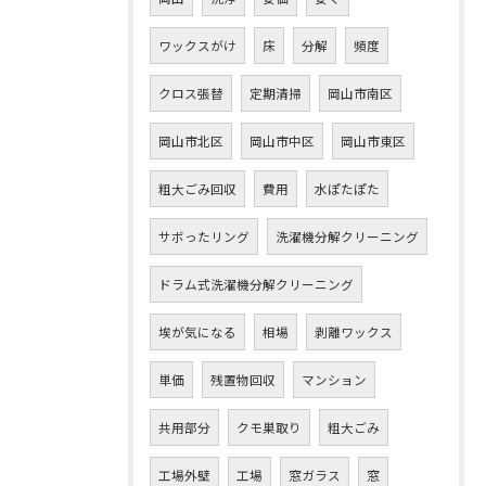
ワックスがけ
床
分解
頻度
クロス張替
定期清掃
岡山市南区
岡山市北区
岡山市中区
岡山市東区
粗大ごみ回収
費用
水ぽたぽた
サボったリング
洗濯機分解クリーニング
ドラム式洗濯機分解クリーニング
埃が気になる
相場
剥離ワックス
単価
残置物回収
マンション
共用部分
クモ巣取り
粗大ごみ
工場外壁
工場
窓ガラス
窓