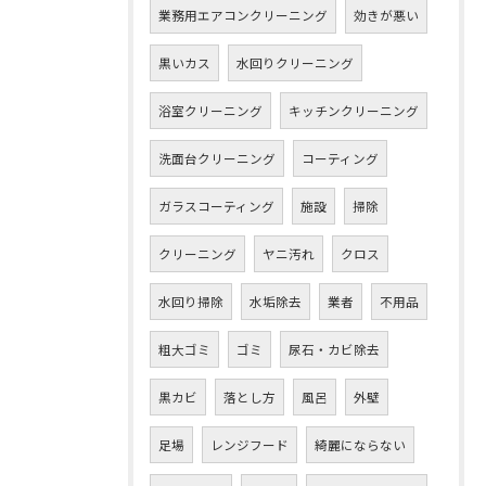
業務用エアコンクリーニング
効きが悪い
黒いカス
水回りクリーニング
浴室クリーニング
キッチンクリーニング
洗面台クリーニング
コーティング
ガラスコーティング
施設
掃除
クリーニング
ヤニ汚れ
クロス
水回り掃除
水垢除去
業者
不用品
粗大ゴミ
ゴミ
尿石・カビ除去
黒カビ
落とし方
風呂
外壁
足場
レンジフード
綺麗にならない