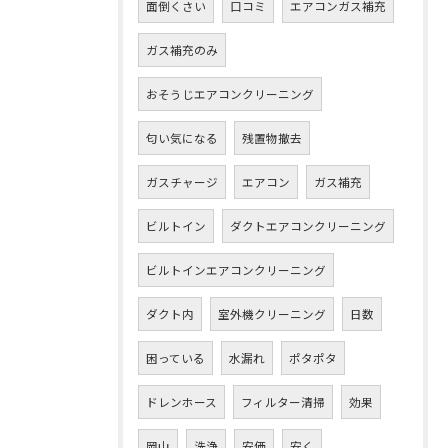
面倒くさい
口コミ
エアコンガス補充
ガス補充のみ
おそうじエアコンクリーニング
匂い気になる
残置物撤去
ガスチャージ
エアコン
ガス補充
ビルトイン
ダクトエアコンクリーニング
ビルトインエアコンクリーニング
ダクト内
室外機クリーニング
日数
困っている
水漏れ
ポタポタ
ドレンホース
フィルター清掃
効果
岡山
洗浄
安価
安く