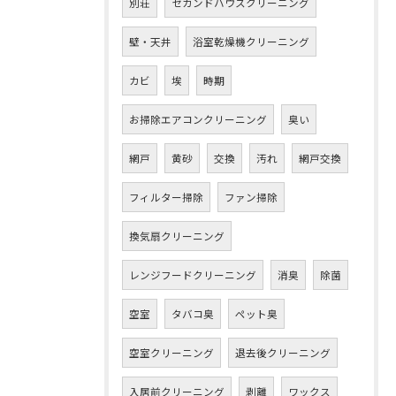
別荘
セカンドハウスクリーニング
壁・天井
浴室乾燥機クリーニング
カビ
埃
時期
お掃除エアコンクリーニング
臭い
網戸
黄砂
交換
汚れ
網戸交換
フィルター掃除
ファン掃除
換気扇クリーニング
レンジフードクリーニング
消臭
除菌
空室
タバコ臭
ペット臭
空室クリーニング
退去後クリーニング
入居前クリーニング
剥離
ワックス