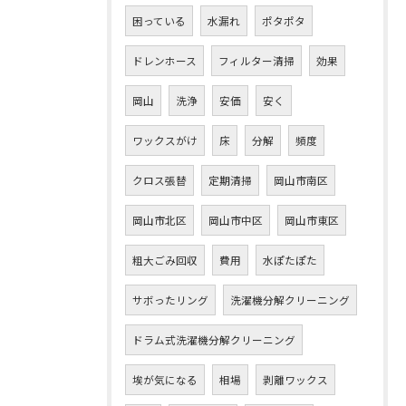
困っている
水漏れ
ポタポタ
ドレンホース
フィルター清掃
効果
岡山
洗浄
安価
安く
ワックスがけ
床
分解
頻度
クロス張替
定期清掃
岡山市南区
岡山市北区
岡山市中区
岡山市東区
粗大ごみ回収
費用
水ぽたぽた
サボったリング
洗濯機分解クリーニング
ドラム式洗濯機分解クリーニング
埃が気になる
相場
剥離ワックス