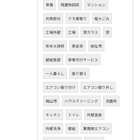
単価
残置物回収
マンション
共用部分
クモ巣取り
粗大ごみ
工場外壁
工場
窓ガラス
窓
年末大掃除
家全体
総社市
壁紙張替
家事代行サービス
一人暮らし
張り替え
エアコン取り付け
エアコン取り外し
岡山市
ハウスクリーニング
洗面所
キッチン
トイレ
外壁塗装
外壁洗浄
壁紙
業務用エアコン