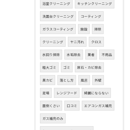
浴室クリーニング
キッチンクリーニング
洗面台クリーニング
コーティング
ガラスコーティング
施設
掃除
クリーニング
ヤニ汚れ
クロス
水回り掃除
水垢除去
業者
不用品
粗大ゴミ
ゴミ
尿石・カビ除去
黒カビ
落とし方
風呂
外壁
足場
レンジフード
綺麗にならない
面倒くさい
口コミ
エアコンガス補充
ガス補充のみ