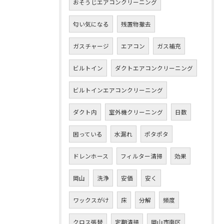
おそうじエアコンクリーニング
匂い気になる
残置物撤去
ガスチャージ
エアコン
ガス補充
ビルトイン
ダクトエアコンクリーニング
ビルトインエアコンクリーニング
ダクト内
室外機クリーニング
日数
困っている
水漏れ
ポタポタ
ドレンホース
フィルター清掃
効果
岡山
洗浄
安価
安く
ワックスがけ
床
分解
頻度
クロス張替
定期清掃
岡山市南区