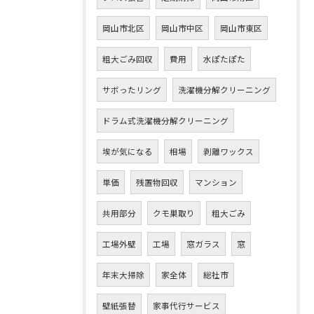
岡山市北区
岡山市中区
岡山市東区
粗大ごみ回収
費用
水ぽたぽた
サボったリング
洗濯機分解クリーニング
ドラム式洗濯機分解クリーニング
埃が気になる
相場
剥離ワックス
単価
残置物回収
マンション
共用部分
クモ巣取り
粗大ごみ
工場外壁
工場
窓ガラス
窓
年末大掃除
家全体
総社市
壁紙張替
家事代行サービス