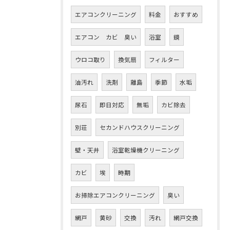
エアコンクリーニング
料金
おすすめ
エアコン カビ 臭い
浴室
鏡
ウロコ取り
換気扇
フィルター
油汚れ
洗剤
離島
季節
水垢
尿石
即日対応
無垢
カビ除去
別荘
セカンドハウスクリーニング
壁・天井
浴室乾燥機クリーニング
カビ
埃
時期
お掃除エアコンクリーニング
臭い
網戸
黄砂
交換
汚れ
網戸交換