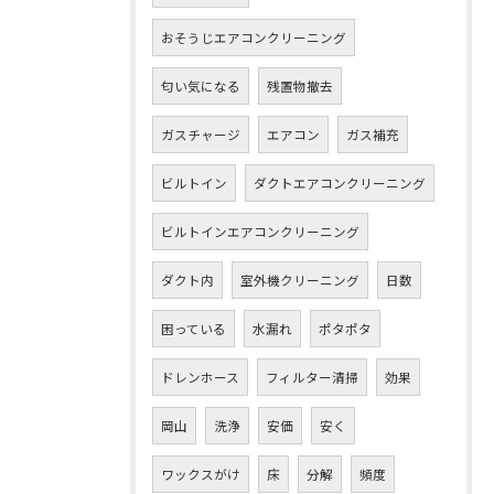
おそうじエアコンクリーニング
匂い気になる
残置物撤去
ガスチャージ
エアコン
ガス補充
ビルトイン
ダクトエアコンクリーニング
ビルトインエアコンクリーニング
ダクト内
室外機クリーニング
日数
困っている
水漏れ
ポタポタ
ドレンホース
フィルター清掃
効果
岡山
洗浄
安価
安く
ワックスがけ
床
分解
頻度