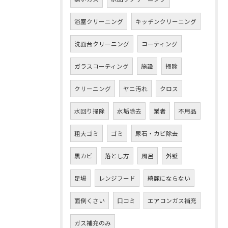
浴室クリーニング
キッチンクリーニング
洗面台クリーニング
コーティング
ガラスコーティング
施設
掃除
クリーニング
ヤニ汚れ
クロス
水回り掃除
水垢除去
業者
不用品
粗大ゴミ
ゴミ
尿石・カビ除去
黒カビ
落とし方
風呂
外壁
足場
レンジフード
綺麗にならない
面倒くさい
口コミ
エアコンガス補充
ガス補充のみ