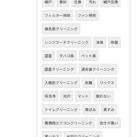
網戸
黄砂
交換
汚れ
網戸交換
フィルター掃除
ファン掃除
換気扇クリーニング
レンジフードクリーニング
消臭
除菌
空室
タバコ臭
ペット臭
空室クリーニング
退去後クリーニング
入居前クリーニング
剥離
ワックス
床洗浄
光沢
マット
取れない
トイレクリーニング
黄ばみ
黒ずみ
業務用エアコンクリーニング
効きが悪い
黒いカス
水回りクリーニング