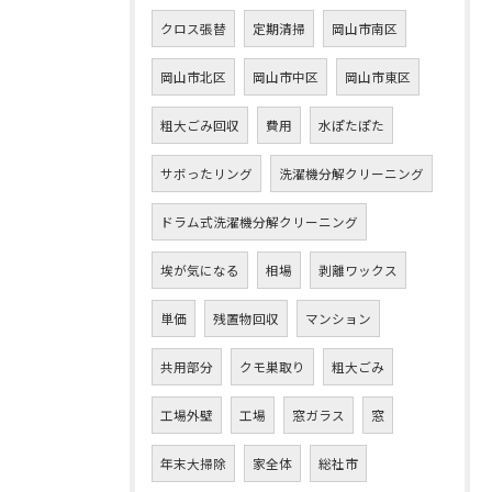
クロス張替
定期清掃
岡山市南区
岡山市北区
岡山市中区
岡山市東区
粗大ごみ回収
費用
水ぽたぽた
サボったリング
洗濯機分解クリーニング
ドラム式洗濯機分解クリーニング
埃が気になる
相場
剥離ワックス
単価
残置物回収
マンション
共用部分
クモ巣取り
粗大ごみ
工場外壁
工場
窓ガラス
窓
年末大掃除
家全体
総社市